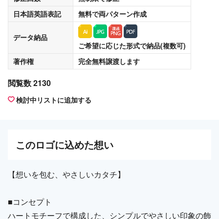
日本語英語表記
無料
で両パターン作成
データ納品
ご希望に応じた形式で納品(複数可)
著作権
完全無料譲渡
します
閲覧数 2130
検討中リストに追加する
この
ロゴ
に込めた想い
【想いを包む、やさしいカタチ】
■コンセプト
ハートモチーフで構成した、シンプルでやさしい印象の飾