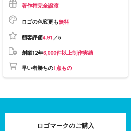
著作権完全譲渡
ロゴの色変更も
無料
顧客評価
4.91
／5
創業12年
6,000件以上制作実績
早い者勝ちの
1点もの
ロゴマークのご購入