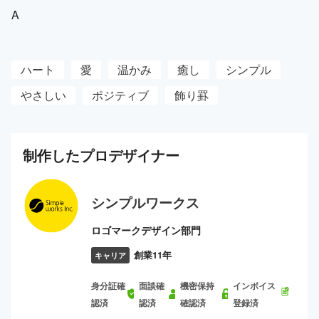
A
ハート
愛
温かみ
癒し
シンプル
やさしい
ポジティブ
飾り罫
制作した
プロ
デザイナー
シンプルワークス
ロゴマークデザイン部門
創業11年
キャリア
身分証確
面談確
機密保持
インボイス
認済
認済
確認済
登録済