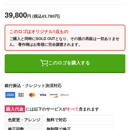
39,800
円
(税込43,780円)
このロゴはオリジナル1点もの
ご購入と同時にSOLD OUTとなり、その後の再販は一切ありませ
ん。 著作権はお客様に完全譲渡されます。
このロゴを購入する
銀行振込・クレジット決済対応
購入代金
には以下のサービスが
すべて
含まれます
色変更・アレンジ
無料
で対応
修正回数
無制限
で修正