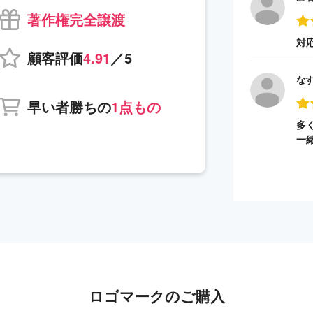
著作権完全譲渡
対
顧客評価
4.91
／5
な
早い者勝ちの
1点もの
多
一
ロゴマークのご購入