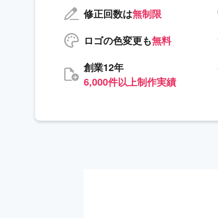
修正回数は
無制限
ロゴの色変更も
無料
創業12年
6,000件以上制作実績