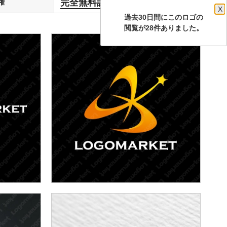
完全無料譲渡
権
します
X
過去30日間にこのロゴの
閲覧が28件ありました。