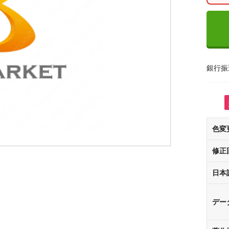
銀行振
色変
修正
日本
デー