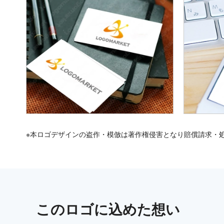
※本ロゴデザインの盗作・模倣は著作権侵害となり賠償請求・
この
ロゴ
に込めた想い