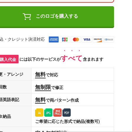
このロゴを購入する
込・クレジット決済対応
すべて
購入代金
には以下のサービスが
含まれます
無料
更・アレンジ
で対応
無制限
回数
で修正
無料
語英語表記
で両パターン作成
タ納品
ご希望に応じた形式で納品(複数可)