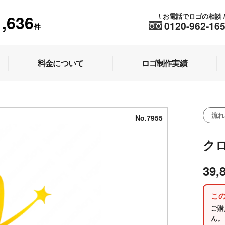
1,636
お電話でロゴの相談
\
0120-962-16
件
料金について
ロゴ制作実績
流れ
No.7955
ク
39,
こ
ご購
ん。