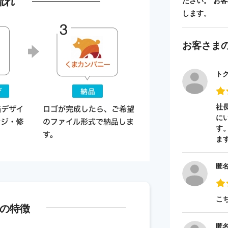
流れ
ださい。 お
します。
お客さま
ト
社
に
す
ま
匿
こ
の特徴
匿