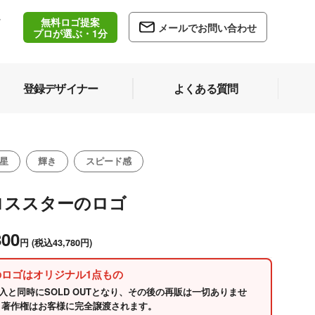
無料ロゴ提案
/
メールでお問い合わせ
5
プロが選ぶ・1分
登録デザイナー
よくある質問
星
輝き
スピード感
ロススターのロゴ
800
円
(税込43,780円)
のロゴはオリジナル1点もの
入と同時にSOLD OUTとなり、その後の再販は一切ありませ
 著作権はお客様に完全譲渡されます。