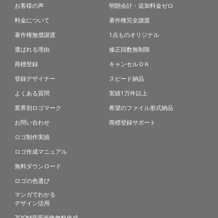
お客様の声
明朗会計・追加料金ゼロ
料金について
著作権完全譲渡
著作権無償譲渡
1点ものオリジナル
選ばれる理由
修正回数無制限
商標登録
キャンセルＯＫ
登録デザイナー
スピード納品
よくある質問
実績1万件以上
業界別ロゴマーク
希望のファイル形式納品
お問い合わせ
商標登録サポート
ロゴ制作実績
ロゴ作成マニュアル
無料ダウンロード
ロゴの色選び
マンガでわかる
デザイン活用
ZOOM背景画像無料作成