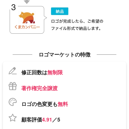
ロゴマーケットの特徴
修正回数は
無制限
著作権完全譲渡
ロゴの色変更も
無料
顧客評価
4.91
／5