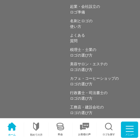
起業・会社設立の
ロゴ準備
名刺とロゴの
使い方
よくある
質問
税理士・士業の
ロゴの選び方
美容サロン・エステの
ロゴの選び方
カフェ・コーヒーショップの
ロゴの選び方
行政書士・司法書士の
ロゴの選び方
工務店・建設会社の
ロゴの選び方
メニュー
料金
ロゴを探す
お客様の声
ホーム
初めての方
Copyright © Simple works Inc. All Rights Reserved.