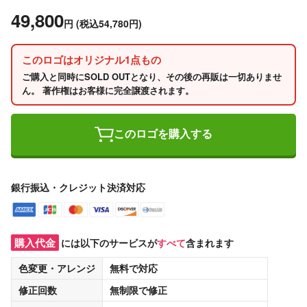
49,800
円
(税込54,780円)
このロゴはオリジナル1点もの
ご購入と同時にSOLD OUTとなり、その後の再販は一切ありませ
ん。 著作権はお客様に完全譲渡されます。
このロゴを購入する
銀行振込・クレジット決済対応
購入代金
には以下のサービスが
すべて
含まれます
色変更・アレンジ
無料
で対応
修正回数
無制限
で修正