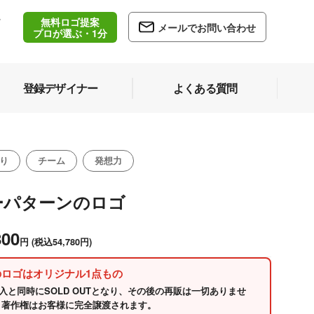
無料ロゴ提案
/
メールでお問い合わせ
5
プロが選ぶ・1分
登録デザイナー
よくある質問
り
チーム
発想力
ーパターンのロゴ
800
円
(税込54,780円)
のロゴはオリジナル1点もの
入と同時にSOLD OUTとなり、その後の再販は一切ありませ
 著作権はお客様に完全譲渡されます。