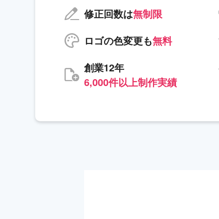
修正回数は
無制限
ロゴの色変更も
無料
創業12年
6,000件以上制作実績