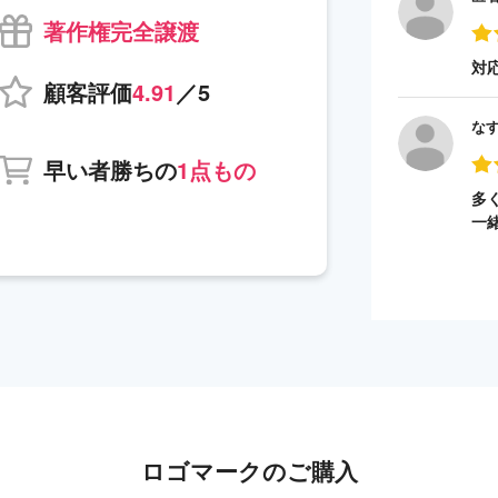
著作権完全譲渡
対
顧客評価
4.91
／5
な
早い者勝ちの
1点もの
多
一
ロゴマークのご購入