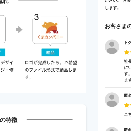
流れ
ださい。 お
します。
お客さま
ト
社
に
す
ま
匿
こ
の特徴
匿