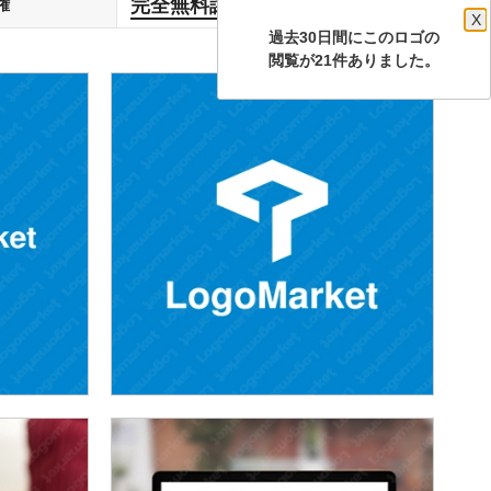
完全無料譲渡
権
します
X
過去30日間にこのロゴの
閲覧が21件ありました。