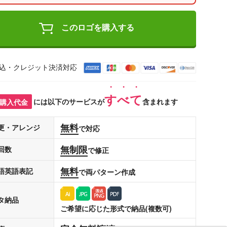
このロゴを購入する
込・クレジット決済対応
すべて
購入代金
には以下のサービスが
含まれます
無料
更・アレンジ
で対応
無制限
回数
で修正
無料
語英語表記
で両パターン作成
タ納品
ご希望に応じた形式で納品(複数可)