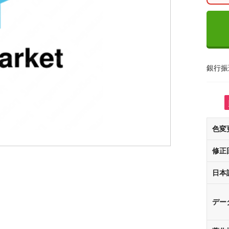
銀行振
色変
修正
日本
デー