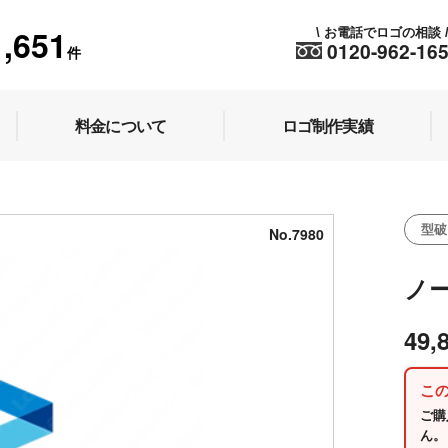
1,651
お電話でロゴの相談
\
0120-962-16
件
料金について
ロゴ制作実績
型破
No.7980
ノ
49,
こ
ご購
ん。