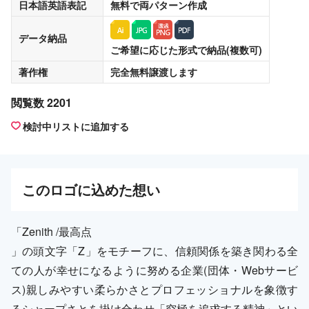
日本語英語表記
無料
で両パターン作成
データ納品
ご希望に応じた形式で納品(複数可)
著作権
完全無料譲渡
します
閲覧数 2201
検討中リストに追加する
この
ロゴ
に込めた想い
「Zenith /最高点
」の頭文字「Z」をモチーフに、信頼関係を築き関わる全
ての人が幸せになるように努める企業(団体・Webサービ
ス)親しみやすい柔らかさとプロフェッショナルを象徴す
るシャープさとを掛け合わせ「究極を追求する精神」とい