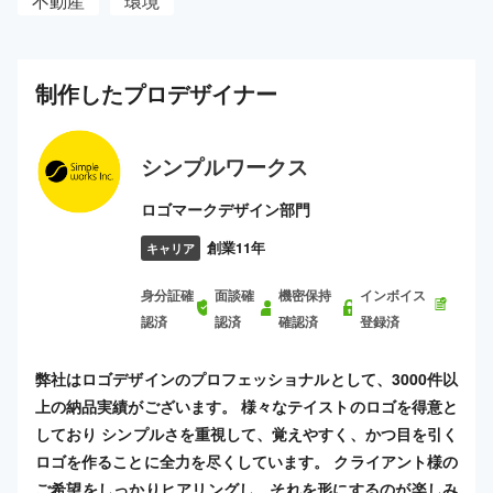
不動産
環境
制作した
プロ
デザイナー
シンプルワークス
ロゴマークデザイン部門
創業11年
キャリア
身分証確
面談確
機密保持
インボイス
認済
認済
確認済
登録済
弊社はロゴデザインのプロフェッショナルとして、3000件以
上の納品実績がございます。 様々なテイストのロゴを得意と
しており シンプルさを重視して、覚えやすく、かつ目を引く
ロゴを作ることに全力を尽くしています。 クライアント様の
ご希望をしっかりヒアリングし、それを形にするのが楽しみ