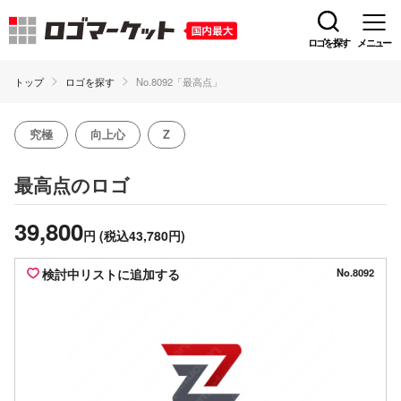
ロゴを探す
メニュー
トップ
ロゴを探す
No.8092「最高点」
究極
向上心
Z
のロゴ
最高点
39,800
円
(税込43,780円)
検討中リストに追加する
No.8092