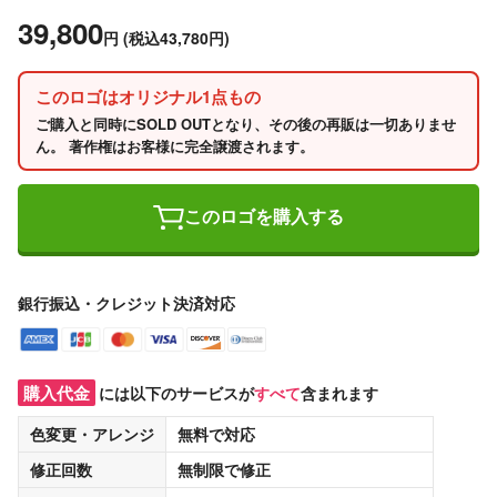
39,800
円
(税込43,780円)
このロゴはオリジナル1点もの
ご購入と同時にSOLD OUTとなり、その後の再販は一切ありませ
ん。 著作権はお客様に完全譲渡されます。
このロゴを購入する
銀行振込・クレジット決済対応
購入代金
には以下のサービスが
すべて
含まれます
色変更・アレンジ
無料
で対応
修正回数
無制限
で修正