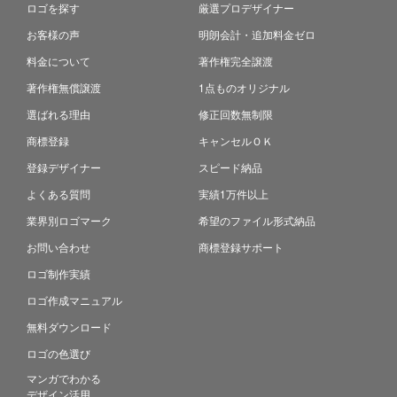
ロゴを探す
厳選プロデザイナー
お客様の声
明朗会計・追加料金ゼロ
料金について
著作権完全譲渡
著作権無償譲渡
1点ものオリジナル
選ばれる理由
修正回数無制限
商標登録
キャンセルＯＫ
登録デザイナー
スピード納品
よくある質問
実績1万件以上
業界別ロゴマーク
希望のファイル形式納品
お問い合わせ
商標登録サポート
ロゴ制作実績
ロゴ作成マニュアル
無料ダウンロード
ロゴの色選び
マンガでわかる
デザイン活用