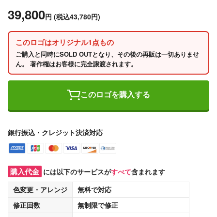
39,800
円
(税込43,780円)
このロゴはオリジナル1点もの
ご購入と同時にSOLD OUTとなり、その後の再販は一切ありませ
ん。 著作権はお客様に完全譲渡されます。
このロゴを購入する
銀行振込・クレジット決済対応
購入代金
には以下のサービスが
すべて
含まれます
色変更・アレンジ
無料
で対応
修正回数
無制限
で修正