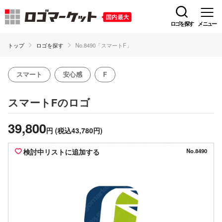
ロゴを探す
メニュー
トップ
ロゴを探す
No.8490「スマートF」
スマート
安心感
F
のロゴ
スマートF
39,800
円
(税込43,780円)
検討中リストに追加する
No.8490