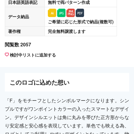
日本語英語表記
無料
で両パターン作成
データ納品
ご希望に応じた形式で納品(複数可)
著作権
完全無料譲渡
します
閲覧数 2057
検討中リストに追加する
この
ロゴ
に込めた想い
「F」をモチーフとしたシンボルマークになります。シン
プルですがワンポイントカラーの入ったスマートなデザイ
ン。デザインシルエットは角に丸みを帯びた正方形からな
り安定感と安心感を表現しています。単色でも映える為、
ロゴとしてご利用しやすいデザインとなっています。物