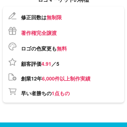
修正回数は
無制限
著作権完全譲渡
ロゴの色変更も
無料
顧客評価
4.91
／5
創業12年
6,000件以上制作実績
早い者勝ちの
1点もの