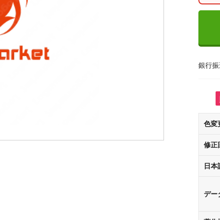
銀行振
色変
修正
日本
デー