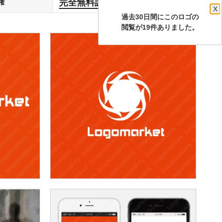
完全無料譲渡
権
します
X
過去30日間にこのロゴの
閲覧が19件ありました。