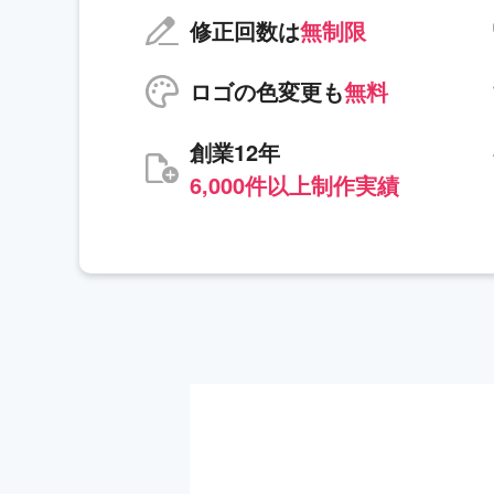
修正回数は
無制限
ロゴの色変更も
無料
創業12年
6,000件以上制作実績