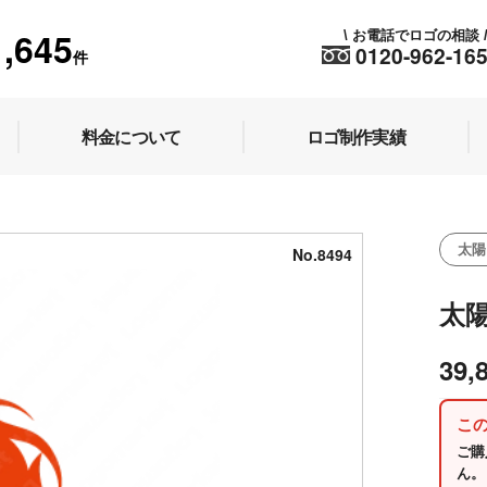
1,645
お電話でロゴの相談
\
0120-962-16
件
料金について
ロゴ制作実績
太陽
No.8494
太
39,
こ
ご購
ん。