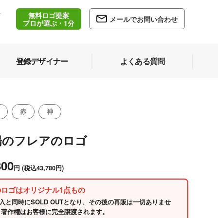
無料ロゴ提案
/
メールでお問い合わせ
5
プロが選ぶ・1分
登録デザイナー
よくある質問
赤
神
陽のフレアのロゴ
800
円
(税込43,780円)
のロゴはオリジナル1点もの
入と同時にSOLD OUTとなり、その後の再販は一切ありませ
 著作権はお客様に完全譲渡されます。