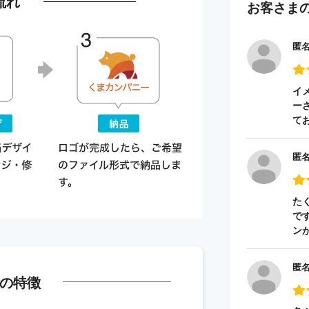
流れ
お客さま
匿
イ
ー
て
匿
た
で
ン
匿
の特徴