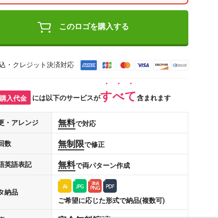
このロゴを購入する
込・クレジット決済対応
すべて
購入代金
には以下のサービスが
含まれます
無料
更・アレンジ
で対応
無制限
回数
で修正
無料
語英語表記
で両パターン作成
タ納品
ご希望に応じた形式で納品(複数可)