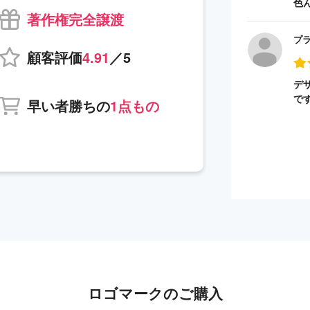
色
著作権完全譲渡
プ
顧客評価
4.91
／5
デ
で
早い者勝ちの
1点もの
ロゴマークのご購入