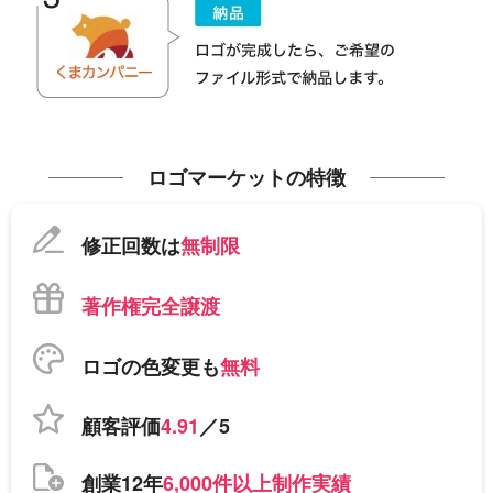
ロゴマーケットの特徴
修正回数は
無制限
著作権完全譲渡
ロゴの色変更も
無料
顧客評価
4.91
／5
創業12年
6,000件以上制作実績