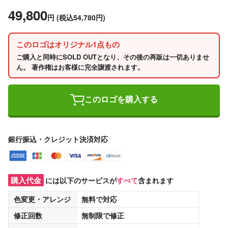
49,800
円
(税込54,780円)
このロゴはオリジナル1点もの
ご購入と同時にSOLD OUTとなり、その後の再販は一切ありませ
ん。 著作権はお客様に完全譲渡されます。
このロゴを購入する
銀行振込・クレジット決済対応
購入代金
には以下のサービスが
すべて
含まれます
色変更・アレンジ
無料
で対応
修正回数
無制限
で修正