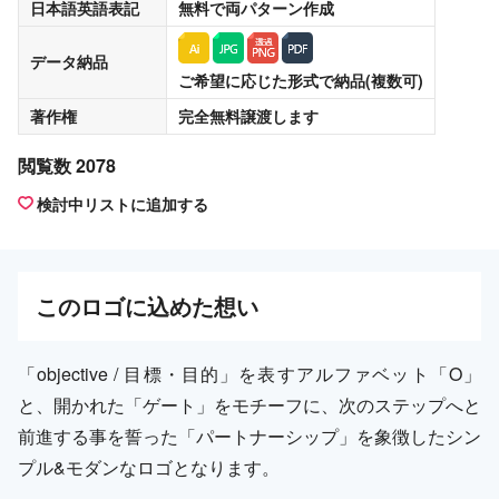
日本語英語表記
無料
で両パターン作成
データ納品
ご希望に応じた形式で納品(複数可)
著作権
完全無料譲渡
します
閲覧数 2078
検討中リストに追加する
この
ロゴ
に込めた想い
「objective / 目標・目的」を表すアルファベット「O」
と、開かれた「ゲート」をモチーフに、次のステップへと
前進する事を誓った「パートナーシップ」を象徴したシン
プル&モダンなロゴとなります。