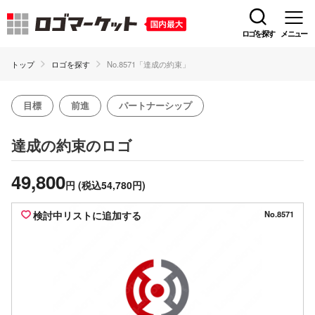
ロゴを探す
メニュー
トップ
ロゴを探す
No.8571「達成の約束」
目標
前進
パートナーシップ
のロゴ
達成の約束
49,800
円
(税込54,780円)
検討中リストに追加する
No.8571