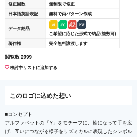
修正回数
無制限
で修正
日本語英語表記
無料
で両パターン作成
データ納品
ご希望に応じた形式で納品(複数可)
著作権
完全無料譲渡
します
閲覧数 2999
検討中リストに追加する
この
ロゴ
に込めた想い
■コンセプト
アルファベットの「Y」をモチーフに、輪になって手を広
げ、互いにつながる様子をリズミカルに表現したシンボル