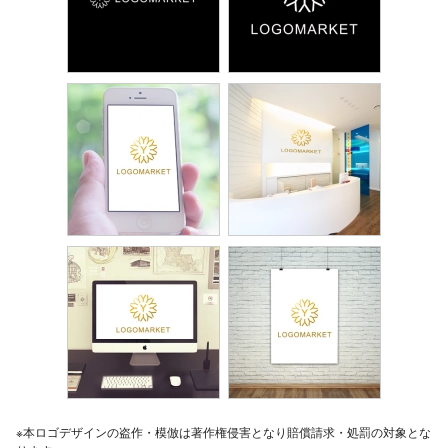
※本ロゴデザインの盗作・模倣は著作権侵害となり賠償請求・処罰の対象とな