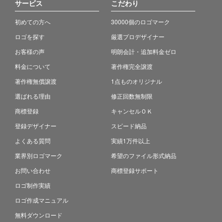
サービス
こだわり
初めての方へ
30000個のロゴマーク
ロゴを探す
厳選プロデザイナー
お客様の声
明朗会計・追加料金ゼロ
料金について
著作権完全譲渡
著作権無償譲渡
1点ものオリジナル
選ばれる理由
修正回数無制限
商標登録
キャンセルＯＫ
登録デザイナー
スピード納品
よくある質問
実績1万件以上
業界別ロゴマーク
希望のファイル形式納品
お問い合わせ
商標登録サポート
ロゴ制作実績
ロゴ作成マニュアル
無料ダウンロード