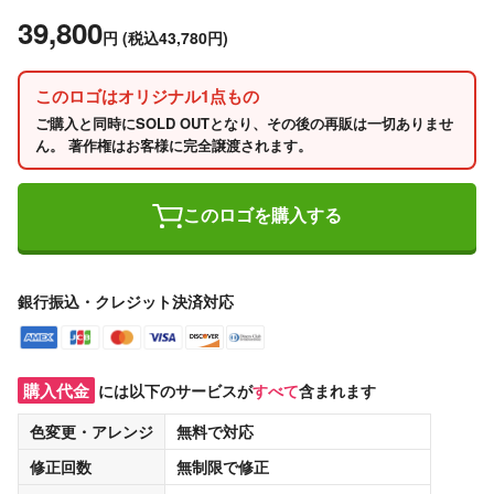
39,800
円
(税込43,780円)
このロゴはオリジナル1点もの
ご購入と同時にSOLD OUTとなり、その後の再販は一切ありませ
ん。 著作権はお客様に完全譲渡されます。
このロゴを購入する
銀行振込・クレジット決済対応
購入代金
には以下のサービスが
すべて
含まれます
色変更・アレンジ
無料
で対応
修正回数
無制限
で修正