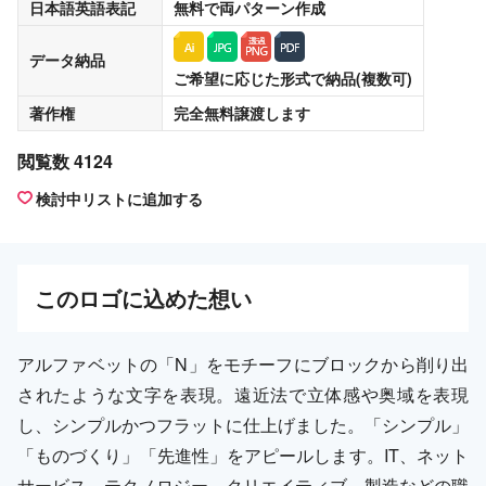
日本語英語表記
無料
で両パターン作成
データ納品
ご希望に応じた形式で納品(複数可)
著作権
完全無料譲渡
します
閲覧数 4124
検討中リストに追加する
この
ロゴ
に込めた想い
アルファベットの「N」をモチーフにブロックから削り出
されたような文字を表現。遠近法で立体感や奥域を表現
し、シンプルかつフラットに仕上げました。「シンプル」
「ものづくり」「先進性」をアピールします。IT、ネット
サービス、テクノロジー、クリエイティブ、製造などの職