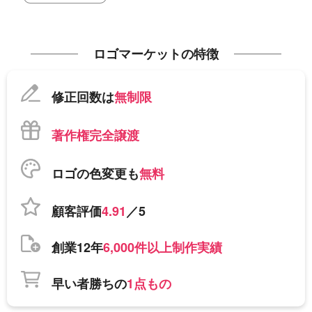
ロゴマーケットの特徴
修正回数は
無制限
著作権完全譲渡
ロゴの色変更も
無料
顧客評価
4.91
／5
創業12年
6,000件以上制作実績
早い者勝ちの
1点もの