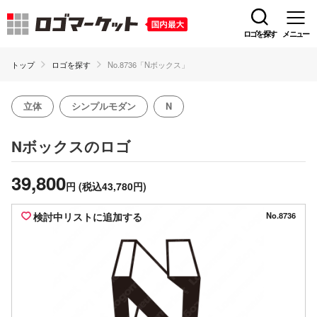
ロゴを探す
メニュー
トップ
ロゴを探す
No.8736「Nボックス」
立体
シンプルモダン
N
のロゴ
Nボックス
39,800
円
(税込43,780円)
検討中リストに追加する
No.8736