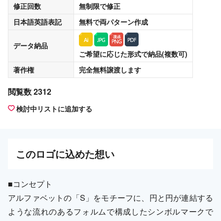
修正回数
無制限
で修正
日本語英語表記
無料
で両パターン作成
データ納品
ご希望に応じた形式で納品(複数可)
著作権
完全無料譲渡
します
閲覧数 2312
検討中リストに追加する
この
ロゴ
に込めた想い
■コンセプト
アルファベットの「S」をモチーフに、円と円が連結する
ような流れのあるフォルムで構成したシンボルマークで