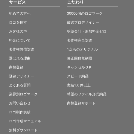
サービス
こだわり
初めての方へ
30000個のロゴマーク
ロゴを探す
厳選プロデザイナー
お客様の声
明朗会計・追加料金ゼロ
料金について
著作権完全譲渡
著作権無償譲渡
1点ものオリジナル
選ばれる理由
修正回数無制限
商標登録
キャンセルＯＫ
登録デザイナー
スピード納品
よくある質問
実績1万件以上
業界別ロゴマーク
希望のファイル形式納品
お問い合わせ
商標登録サポート
ロゴ制作実績
ロゴ作成マニュアル
無料ダウンロード