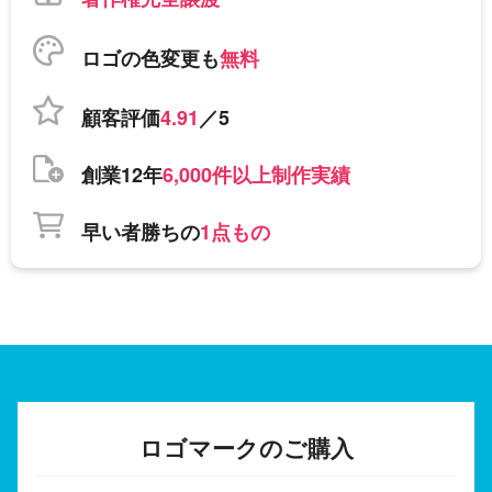
ロゴの色変更も
無料
顧客評価
4.91
／5
創業12年
6,000件以上制作実績
早い者勝ちの
1点もの
ロゴマークのご購入