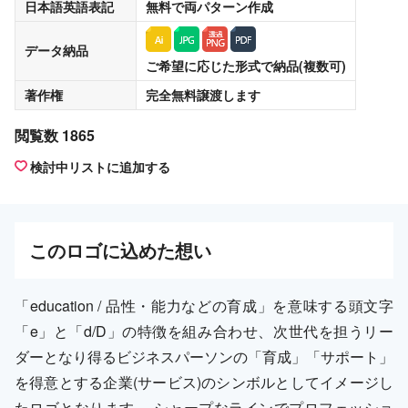
日本語英語表記
無料
で両パターン作成
データ納品
ご希望に応じた形式で納品(複数可)
著作権
完全無料譲渡
します
閲覧数 1865
検討中リストに追加する
この
ロゴ
に込めた想い
「education / 品性・能力などの育成」を意味する頭文字
「e」と「d/D」の特徴を組み合わせ、次世代を担うリー
ダーとなり得るビジネスパーソンの「育成」「サポート」
を得意とする企業(サービス)のシンボルとしてイメージし
たロゴとなります。 シャープなラインでプロフェッショ