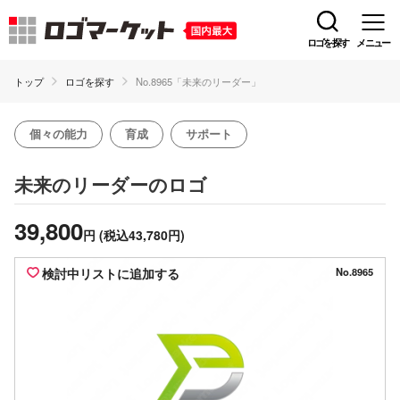
ロゴを探す
メニュー
トップ
ロゴを探す
No.8965「未来のリーダー」
個々の能力
育成
サポート
のロゴ
未来のリーダー
39,800
円
(税込43,780円)
検討中リストに追加する
No.8965