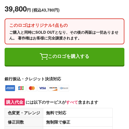
39,800
円
(税込43,780円)
このロゴはオリジナル1点もの
ご購入と同時にSOLD OUTとなり、その後の再販は一切ありませ
ん。 著作権はお客様に完全譲渡されます。
このロゴを購入する
銀行振込・クレジット決済対応
購入代金
には以下のサービスが
すべて
含まれます
色変更・アレンジ
無料
で対応
修正回数
無制限
で修正