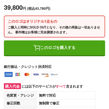
39,800
円
(税込43,780円)
このロゴはオリジナル1点もの
ご購入と同時にSOLD OUTとなり、その後の再販は一切ありませ
ん。 著作権はお客様に完全譲渡されます。
このロゴを購入する
銀行振込・クレジット決済対応
購入代金
には以下のサービスが
すべて
含まれます
色変更・アレンジ
無料
で対応
修正回数
無制限
で修正