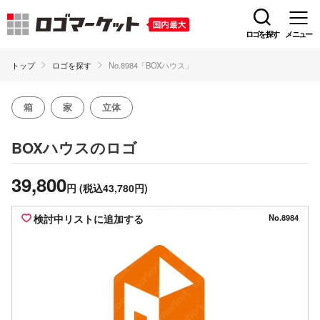
ロゴを探す
メニュー
トップ
ロゴを探す
No.8984「BOXハウス」
箱
家
立体
のロゴ
BOXハウス
39,800
円
(税込43,780円)
検討中リストに追加する
No.8984