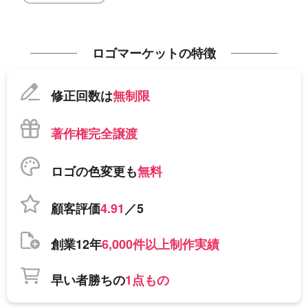
ロゴマーケットの特徴
修正回数は
無制限
著作権完全譲渡
ロゴの色変更も
無料
顧客評価
4.91
／5
創業12年
6,000件以上制作実績
早い者勝ちの
1点もの