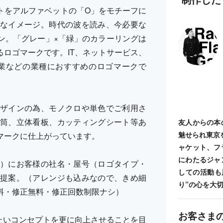
トをアルファベットの「O」をモチーフに
なイメージ。時代の波を読み、今必要な
ン。「グレー」×「緑」のカラーリングは
ロゴマークです。IT、ネットサービス、
業などの業種におすすめのロゴマークで
ザインの為、モノクロや単色でご利用さ
筒、立体看板、カッティングシート等あ
友人からの本
魅せられ東京
マークに仕上がっています。
ャケット、フ
にわたるジャ
）にお客様の社名・屋号（ロゴタイプ・
しての活動も
提案。（アレンジも込みなので、きめ細
り”の心を大
料・修正無料・修正回数制限ナシ）
お客さま
ち出したいコンセプトを更に向上させることを目