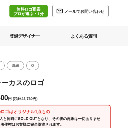
無料ロゴ提案
/
メールでお問い合わせ
5
プロが選ぶ・1分
登録デザイナー
よくある質問
洗練
O
ォーカスのロゴ
800
円
(税込43,780円)
のロゴはオリジナル1点もの
入と同時にSOLD OUTとなり、その後の再販は一切ありませ
 著作権はお客様に完全譲渡されます。