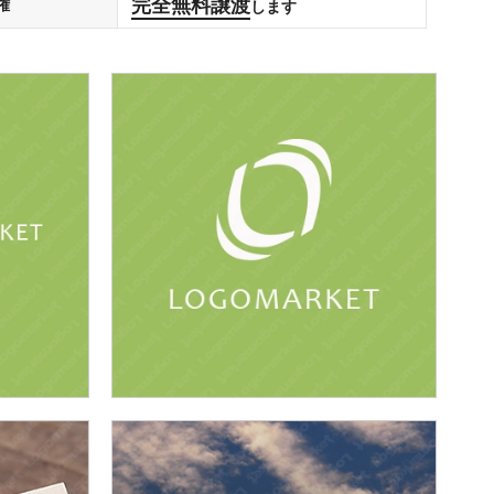
完全無料譲渡
権
します