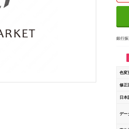
銀行振
色変
修正
日本
デー