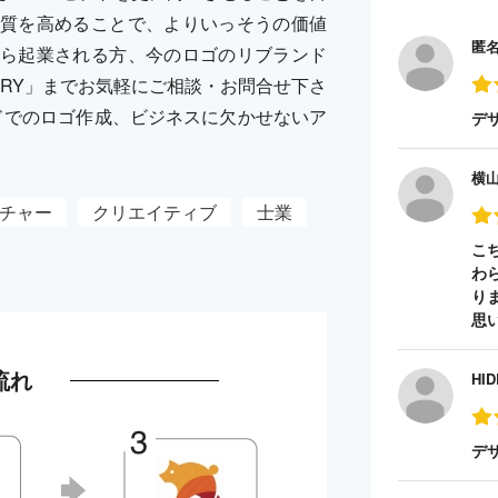
質を高めることで、よりいっそうの価値
匿
ら起業される方、今のロゴのリブランド
LLERY」までお気軽にご相談・お問合せ下さ
ドでのロゴ作成、ビジネスに欠かせないア
デ
横
チャー
クリエイティブ
士業
こ
わ
り
思
流れ
HID
デ