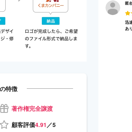
匿
迅
あ
の特徴
著作権完全譲渡
顧客評価
4.91
／5