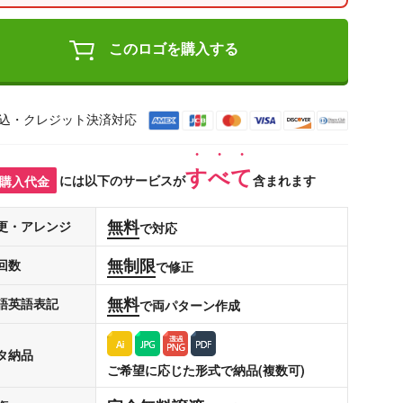
このロゴを購入する
込・クレジット決済対応
すべて
購入代金
には以下のサービスが
含まれます
無料
更・アレンジ
で対応
無制限
回数
で修正
無料
語英語表記
で両パターン作成
タ納品
ご希望に応じた形式で納品(複数可)