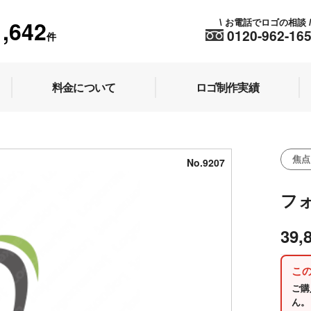
1,642
お電話でロゴの相談
\
0120-962-16
件
料金について
ロゴ制作実績
焦点
No.9207
フ
39,
こ
ご購
ん。