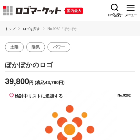
ロゴを探す
メニュー
トップ
ロゴを探す
No.9262「ぽかぽか」
太陽
陽気
パワー
のロゴ
ぽかぽか
39,800
円
(税込43,780円)
検討中リストに追加する
No.9262