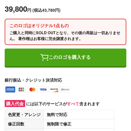
39,800
円
(税込43,780円)
このロゴはオリジナル1点もの
ご購入と同時にSOLD OUTとなり、その後の再販は一切ありませ
ん。 著作権はお客様に完全譲渡されます。
このロゴを購入する
銀行振込・クレジット決済対応
購入代金
には以下のサービスが
すべて
含まれます
色変更・アレンジ
無料
で対応
修正回数
無制限
で修正