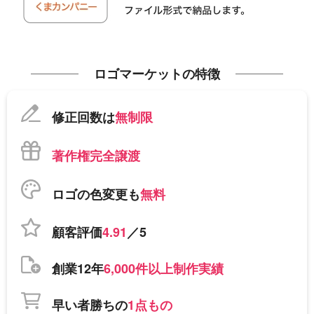
ロゴマーケットの特徴
修正回数は
無制限
著作権完全譲渡
ロゴの色変更も
無料
顧客評価
4.91
／5
創業12年
6,000件以上制作実績
早い者勝ちの
1点もの