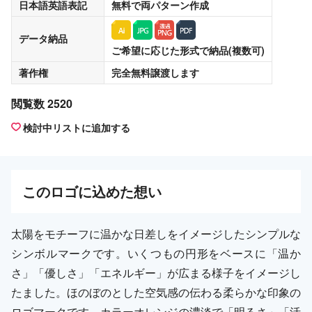
日本語英語表記
無料
で両パターン作成
データ納品
ご希望に応じた形式で納品(複数可)
著作権
完全無料譲渡
します
閲覧数 2520
検討中リストに追加する
この
ロゴ
に込めた想い
太陽をモチーフに温かな日差しをイメージしたシンプルな
シンボルマークです。いくつもの円形をベースに「温か
さ」「優しさ」「エネルギー」が広まる様子をイメージし
たました。ほのぼのとした空気感の伝わる柔らかな印象の
ロゴマークです。カラーオレンジの濃淡で「明るさ」「活