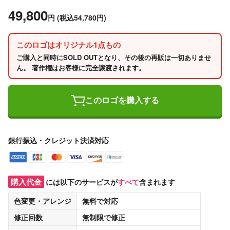
49,800
円
(税込54,780円)
このロゴはオリジナル1点もの
ご購入と同時にSOLD OUTとなり、その後の再販は一切ありませ
ん。 著作権はお客様に完全譲渡されます。
このロゴを購入する
銀行振込・クレジット決済対応
購入代金
には以下のサービスが
すべて
含まれます
色変更・アレンジ
無料
で対応
修正回数
無制限
で修正