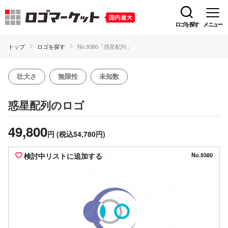
ロゴを探す
メニュー
トップ
ロゴを探す
No.9380「惑星配列」
壮大さ
無限性
未知数
のロゴ
惑星配列
49,800
円
(税込54,780円)
検討中リストに追加する
No.9380