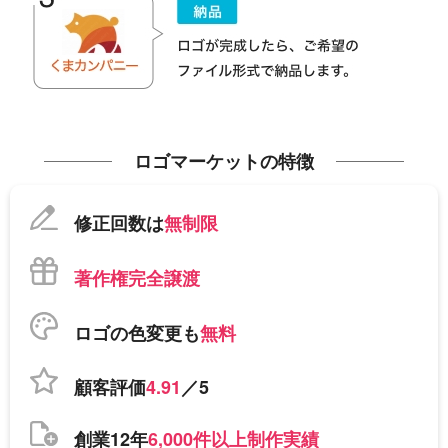
ロゴマーケットの特徴
修正回数は
無制限
著作権完全譲渡
ロゴの色変更も
無料
顧客評価
4.91
／5
創業12年
6,000件以上制作実績