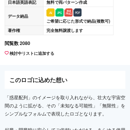
日本語英語表記
無料
で両パターン作成
データ納品
ご希望に応じた形式で納品(複数可)
著作権
完全無料譲渡
します
閲覧数 2080
検討中リストに追加する
この
ロゴ
に込めた想い
「惑星配列」のイメージを取り入れながら、壮大な宇宙空
間のように拡がる、その「未知なる可能性」「無限性」を
シンプルなフォルムで表現したロゴとなります。
起業・開業時に安心してご依頼いただける、あらゆる使用