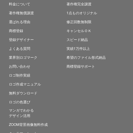
料金について
著作権完全譲渡
著作権無償譲渡
1点ものオリジナル
選ばれる理由
修正回数無制限
商標登録
キャンセルＯＫ
登録デザイナー
スピード納品
よくある質問
実績1万件以上
業界別ロゴマーク
希望のファイル形式納品
お問い合わせ
商標登録サポート
ロゴ制作実績
ロゴ作成マニュアル
無料ダウンロード
ロゴの色選び
マンガでわかる
デザイン活用
ZOOM背景画像無料作成