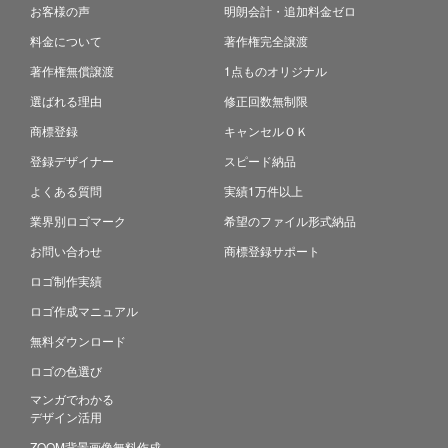
お客様の声
明朗会計・追加料金ゼロ
料金について
著作権完全譲渡
著作権無償譲渡
1点ものオリジナル
選ばれる理由
修正回数無制限
商標登録
キャンセルＯＫ
登録デザイナー
スピード納品
よくある質問
実績1万件以上
業界別ロゴマーク
希望のファイル形式納品
お問い合わせ
商標登録サポート
ロゴ制作実績
ロゴ作成マニュアル
無料ダウンロード
ロゴの色選び
マンガでわかる
デザイン活用
ZOOM背景画像無料作成