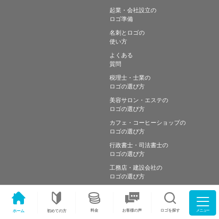
起業・会社設立の
ロゴ準備
名刺とロゴの
使い方
よくある
質問
税理士・士業の
ロゴの選び方
美容サロン・エステの
ロゴの選び方
カフェ・コーヒーショップの
ロゴの選び方
行政書士・司法書士の
ロゴの選び方
工務店・建設会社の
ロゴの選び方
メニュー
料金
ロゴを探す
お客様の声
ホーム
初めての方
Copyright © Simple works Inc. All Rights Reserved.