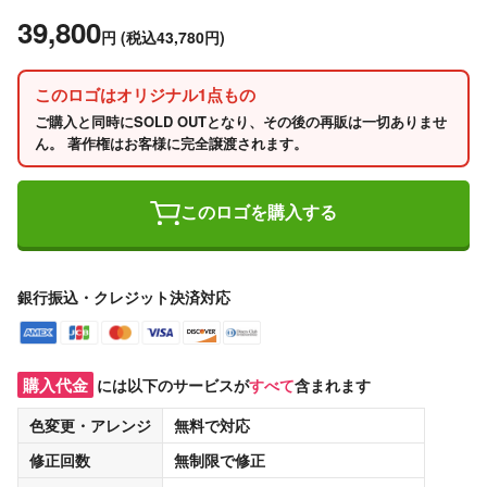
39,800
円
(税込43,780円)
このロゴはオリジナル1点もの
ご購入と同時にSOLD OUTとなり、その後の再販は一切ありませ
ん。 著作権はお客様に完全譲渡されます。
このロゴを購入する
銀行振込・クレジット決済対応
購入代金
には以下のサービスが
すべて
含まれます
色変更・アレンジ
無料
で対応
修正回数
無制限
で修正