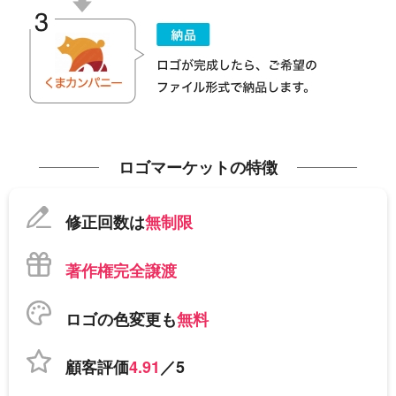
ロゴマーケットの特徴
修正回数は
無制限
著作権完全譲渡
ロゴの色変更も
無料
顧客評価
4.91
／5