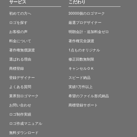
サービス
こだわり
初めての方へ
30000個のロゴマーク
ロゴを探す
厳選プロデザイナー
お客様の声
明朗会計・追加料金ゼロ
料金について
著作権完全譲渡
著作権無償譲渡
1点ものオリジナル
選ばれる理由
修正回数無制限
商標登録
キャンセルＯＫ
登録デザイナー
スピード納品
よくある質問
実績1万件以上
業界別ロゴマーク
希望のファイル形式納品
お問い合わせ
商標登録サポート
ロゴ制作実績
ロゴ作成マニュアル
無料ダウンロード