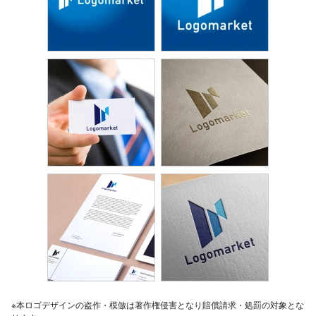
※本ロゴデザインの盗作・模倣は著作権侵害となり賠償請求・処罰の対象とな