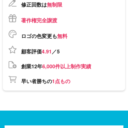
修正回数は
無制限
著作権完全譲渡
ロゴの色変更も
無料
顧客評価
4.91
／5
創業12年
6,000件以上制作実績
早い者勝ちの
1点もの