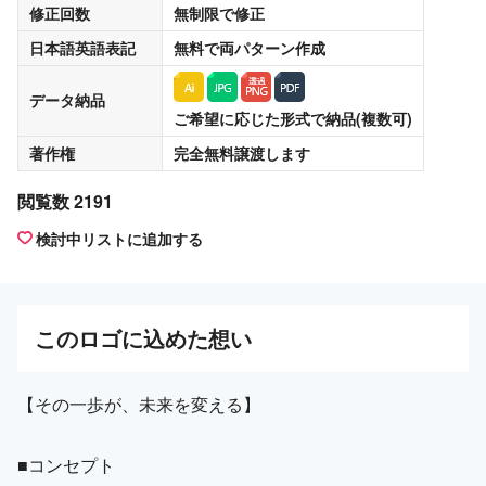
修正回数
無制限
で修正
日本語英語表記
無料
で両パターン作成
データ納品
ご希望に応じた形式で納品(複数可)
著作権
完全無料譲渡
します
閲覧数 2191
検討中リストに追加する
この
ロゴ
に込めた想い
【その一歩が、未来を変える】
■コンセプト