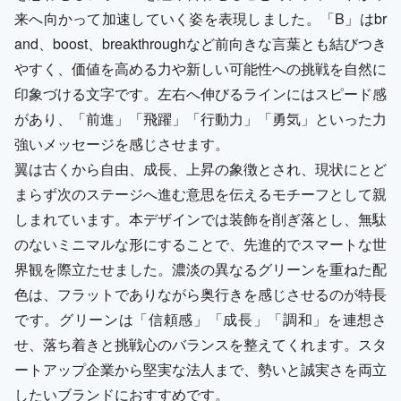
来へ向かって加速していく姿を表現しました。「B」はbr
and、boost、breakthroughなど前向きな言葉とも結びつき
やすく、価値を高める力や新しい可能性への挑戦を自然に
印象づける文字です。左右へ伸びるラインにはスピード感
があり、「前進」「飛躍」「行動力」「勇気」といった力
強いメッセージを感じさせます。
翼は古くから自由、成長、上昇の象徴とされ、現状にとど
まらず次のステージへ進む意思を伝えるモチーフとして親
しまれています。本デザインでは装飾を削ぎ落とし、無駄
のないミニマルな形にすることで、先進的でスマートな世
界観を際立たせました。濃淡の異なるグリーンを重ねた配
色は、フラットでありながら奥行きを感じさせるのが特長
です。グリーンは「信頼感」「成長」「調和」を連想さ
せ、落ち着きと挑戦心のバランスを整えてくれます。スタ
ートアップ企業から堅実な法人まで、勢いと誠実さを両立
したいブランドにおすすめです。