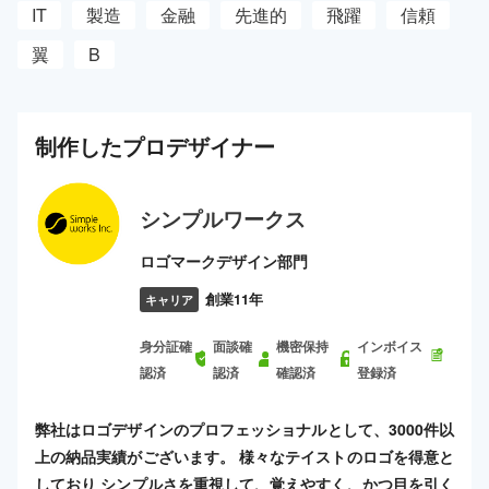
IT
製造
金融
先進的
飛躍
信頼
翼
B
制作した
プロ
デザイナー
シンプルワークス
ロゴマークデザイン部門
創業11年
キャリア
身分証確
面談確
機密保持
インボイス
認済
認済
確認済
登録済
弊社はロゴデザインのプロフェッショナルとして、3000件以
上の納品実績がございます。 様々なテイストのロゴを得意と
しており シンプルさを重視して、覚えやすく、かつ目を引く