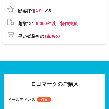
顧客評価
4.91
／5
創業12年
6,000件以上制作実績
早い者勝ちの
1点もの
ロゴマークのご購入
メールアドレス