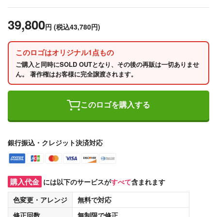
39,800
円
(税込43,780円)
このロゴはオリジナル1点もの
ご購入と同時にSOLD OUTとなり、その後の再販は一切ありませ
ん。 著作権はお客様に完全譲渡されます。
このロゴを購入する
銀行振込・クレジット決済対応
購入代金
には以下のサービスが
すべて
含まれます
色変更・アレンジ
無料
で対応
修正回数
無制限
で修正