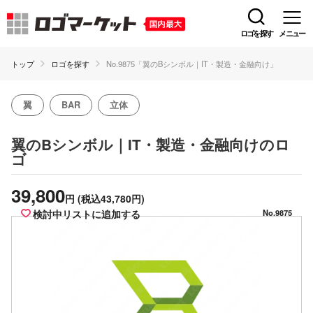
ロゴを探す
メニュー
トップ
ロゴを探す
No.9875「翼のBシンボル｜IT・製造・金融向け」
翼
BAR
立体
のロ
翼のBシンボル｜IT・製造・金融向け
ゴ
39,800
円
(税込43,780円)
検討中リストに追加する
No.9875