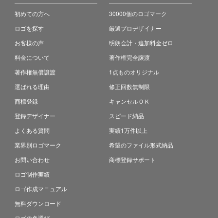
初めての方へ
30000個のロゴマーク
ロゴを探す
厳選プロデザイナー
お客様の声
明朗会計・追加料金ゼロ
料金について
著作権完全譲渡
著作権無償譲渡
1点ものオリジナル
選ばれる理由
修正回数無制限
商標登録
キャンセルＯＫ
登録デザイナー
スピード納品
よくある質問
実績1万件以上
業界別ロゴマーク
希望のファイル形式納品
お問い合わせ
商標登録サポート
ロゴ制作実績
ロゴ作成マニュアル
無料ダウンロード
ロゴの色選び