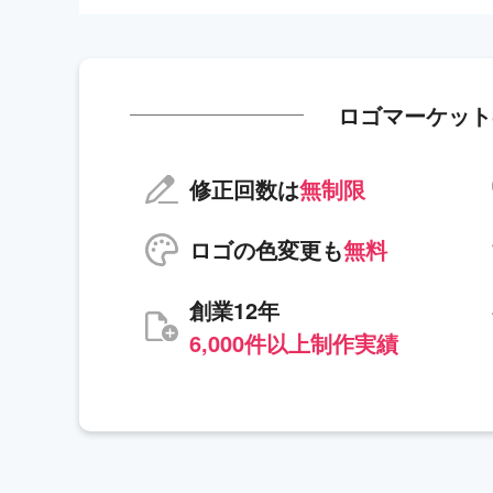
ロゴマーケット
修正回数は
無制限
ロゴの色変更も
無料
創業12年
6,000件以上制作実績