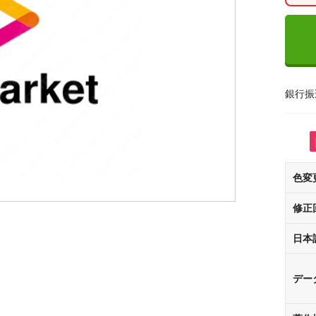
銀行振
色変
修正
日本
デー