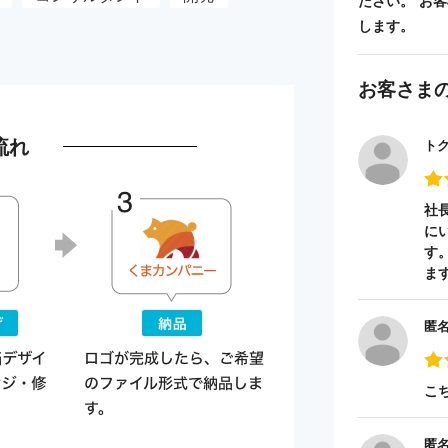
ださい。 お
します。
お客さま
流れ
ト
社
に
す
ま
匿
こ
匿