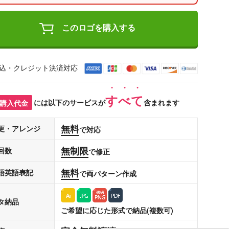
このロゴを購入する
込・クレジット決済対応
すべて
購入代金
には以下のサービスが
含まれます
無料
更・アレンジ
で対応
無制限
回数
で修正
無料
語英語表記
で両パターン作成
タ納品
ご希望に応じた形式で納品(複数可)