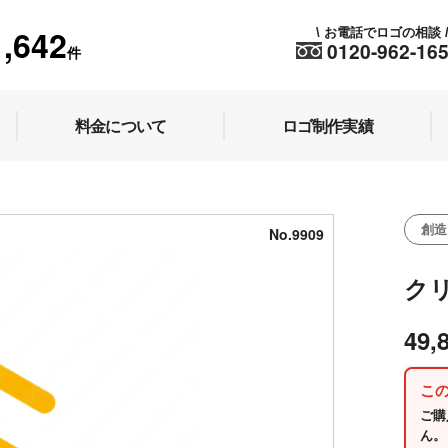
1,642
お電話でロゴの相談
\
0120-962-16
件
料金について
ロゴ制作実績
創造
No.9909
ク
49,
こ
ご購
ん。