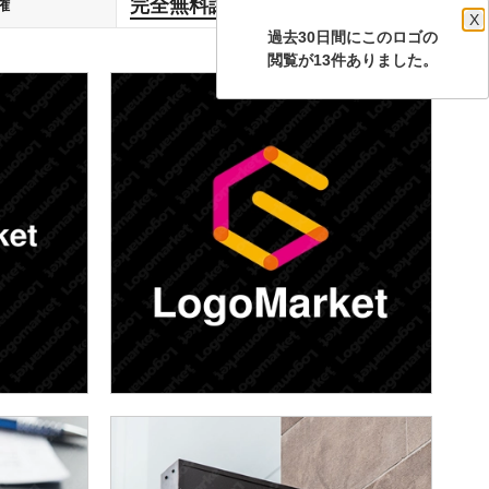
完全無料譲渡
権
します
X
過去30日間にこのロゴの
閲覧が13件ありました。