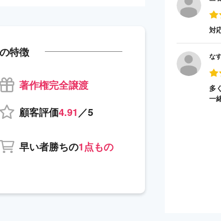
対
の特徴
な
著作権完全譲渡
多
一
顧客評価
4.91
／5
早い者勝ちの
1点もの