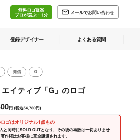
無料ロゴ提案
/
メールでお問い合わせ
5
プロが選ぶ・1分
登録デザイナー
よくある質問
発信
G
リエイティブ「G」のロゴ
800
円
(税込54,780円)
のロゴはオリジナル1点もの
入と同時にSOLD OUTとなり、その後の再販は一切ありませ
 著作権はお客様に完全譲渡されます。