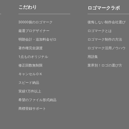
こだわり
ロゴマークラボ
30000個のロゴマーク
後悔しない制作会社選び
厳選プロデザイナー
ロゴマークとは
明朗会計・追加料金ゼロ
ロゴマーク制作の方法
著作権完全譲渡
ロゴマーク活用ノウハウ
1点ものオリジナル
用語集
修正回数無制限
業界別！ロゴの選び方
キャンセルＯＫ
スピード納品
実績1万件以上
希望のファイル形式納品
商標登録サポート