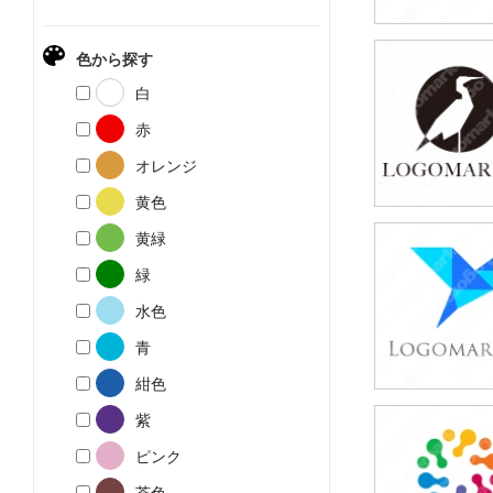
色から探す
49,800円
白
(税込54,780円
赤
オレンジ
黄色
黄緑
49,800円
緑
(税込54,780円
水色
青
紺色
紫
49,800円
ピンク
(税込54,780円
茶色