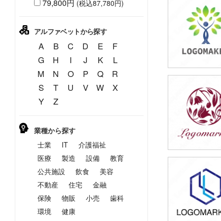
79,800円
(税込87,780円)
49,800円
(税込54,780円
アルファベットから探す
A
B
C
D
E
F
G
H
I
J
K
L
M
N
O
P
Q
R
S
T
U
V
W
X
49,800円
Y
Z
(税込54,780円
業種から探す
士業
IT
介護福祉
医療
製造
設備
教育
公共施設
飲食
美容
49,800円
(税込54,780円
不動産
住宅
金融
保険
物販
小売
歯科
環境
健康