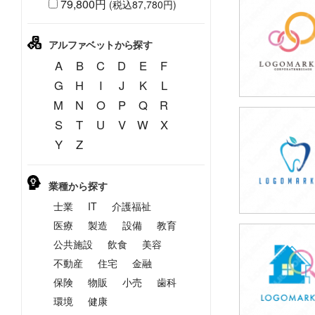
79,800円
(税込87,780円)
39,800円
(税込43,780円
アルファベットから探す
A
B
C
D
E
F
G
H
I
J
K
L
M
N
O
P
Q
R
S
T
U
V
W
X
39,800円
Y
Z
(税込43,780円
業種から探す
士業
IT
介護福祉
医療
製造
設備
教育
公共施設
飲食
美容
39,800円
(税込43,780円
不動産
住宅
金融
保険
物販
小売
歯科
環境
健康