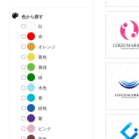
色から探す
39,800円
白
(税込43,780円
赤
オレンジ
黄色
黄緑
39,800円
緑
(税込43,780円
水色
青
紺色
紫
39,800円
ピンク
(税込43,780円
茶色