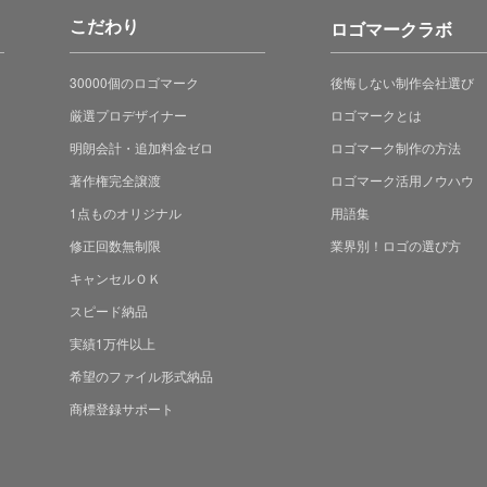
こだわり
ロゴマークラボ
30000個のロゴマーク
後悔しない制作会社選び
厳選プロデザイナー
ロゴマークとは
明朗会計・追加料金ゼロ
ロゴマーク制作の方法
著作権完全譲渡
ロゴマーク活用ノウハウ
1点ものオリジナル
用語集
修正回数無制限
業界別！ロゴの選び方
キャンセルＯＫ
スピード納品
実績1万件以上
希望のファイル形式納品
商標登録サポート