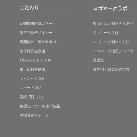
こだわり
ロゴマークラボ
30000個のロゴマーク
後悔しない制作会社選び
厳選プロデザイナー
ロゴマークとは
明朗会計・追加料金ゼロ
ロゴマーク制作の方法
著作権完全譲渡
ロゴマーク活用ノウハウ
1点ものオリジナル
用語集
修正回数無制限
業界別！ロゴの選び方
キャンセルＯＫ
スピード納品
実績1万件以上
希望のファイル形式納品
商標登録サポート