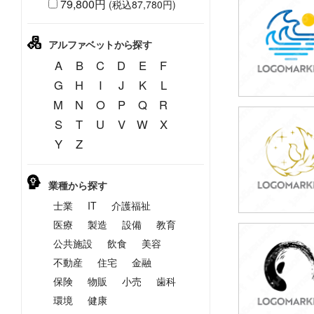
79,800円
(税込87,780円)
49,800円
(税込54,780円
アルファベットから探す
A
B
C
D
E
F
G
H
I
J
K
L
M
N
O
P
Q
R
S
T
U
V
W
X
49,800円
Y
Z
(税込54,780円
業種から探す
士業
IT
介護福祉
医療
製造
設備
教育
公共施設
飲食
美容
49,800円
(税込54,780円
不動産
住宅
金融
保険
物販
小売
歯科
環境
健康