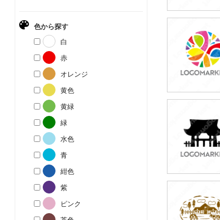
色から探す
39,800円
白
(税込43,780円
赤
オレンジ
黄色
黄緑
49,800円
緑
(税込54,780円
水色
青
紺色
紫
49,800円
ピンク
(税込54,780円
茶色