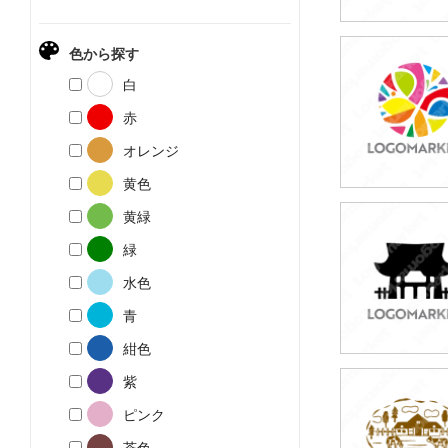
色から探す
39,800円
白
(税込43,780円
赤
オレンジ
黄色
黄緑
49,800円
緑
(税込54,780円
水色
青
紺色
紫
49,800円
ピンク
(税込54,780円
茶色