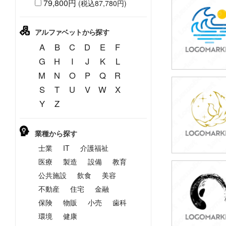
79,800円
(税込87,780円)
49,800円
(税込54,780円
アルファベットから探す
A
B
C
D
E
F
G
H
I
J
K
L
M
N
O
P
Q
R
S
T
U
V
W
X
49,800円
Y
Z
(税込54,780円
業種から探す
士業
IT
介護福祉
医療
製造
設備
教育
公共施設
飲食
美容
49,800円
(税込54,780円
不動産
住宅
金融
保険
物販
小売
歯科
環境
健康