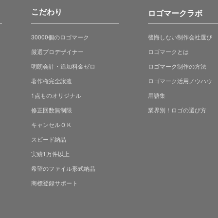
こだわり
ロゴマークラボ
30000個のロゴマーク
後悔しない制作会社選び
厳選プロデザイナー
ロゴマークとは
明朗会計・追加料金ゼロ
ロゴマーク制作の方法
著作権完全譲渡
ロゴマーク活用ノウハウ
1点ものオリジナル
用語集
修正回数無制限
業界別！ロゴの選び方
キャンセルＯＫ
スピード納品
実績1万件以上
希望のファイル形式納品
商標登録サポート