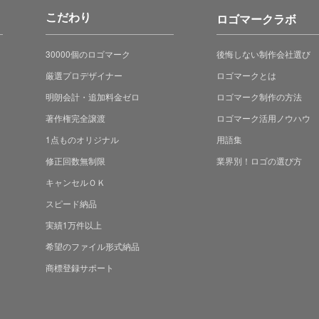
こだわり
ロゴマークラボ
30000個のロゴマーク
後悔しない制作会社選び
厳選プロデザイナー
ロゴマークとは
明朗会計・追加料金ゼロ
ロゴマーク制作の方法
著作権完全譲渡
ロゴマーク活用ノウハウ
1点ものオリジナル
用語集
修正回数無制限
業界別！ロゴの選び方
キャンセルＯＫ
スピード納品
実績1万件以上
希望のファイル形式納品
商標登録サポート