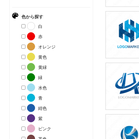
色から探す
59,800円
白
(税込65,780円
赤
オレンジ
黄色
黄緑
49,800円
緑
(税込54,780円
水色
青
紺色
紫
49,800円
ピンク
(税込54,780円
茶色