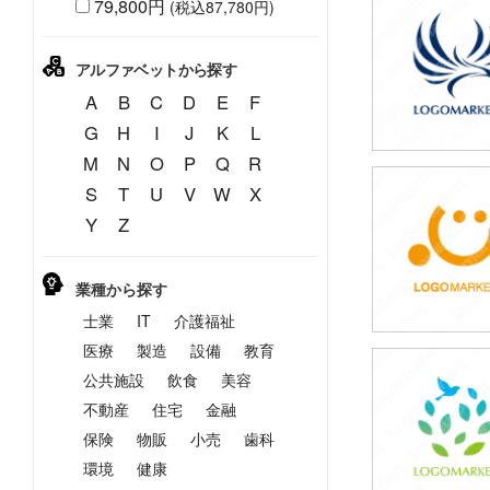
79,800円
(税込87,780円)
49,800円
(税込54,780円
アルファベットから探す
A
B
C
D
E
F
G
H
I
J
K
L
M
N
O
P
Q
R
S
T
U
V
W
X
49,800円
Y
Z
(税込54,780円
業種から探す
士業
IT
介護福祉
医療
製造
設備
教育
公共施設
飲食
美容
49,800円
(税込54,780円
不動産
住宅
金融
保険
物販
小売
歯科
環境
健康