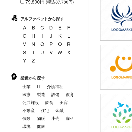
79,800円
(税込87,780円)
49,800円
(税込54,780円
アルファベットから探す
A
B
C
D
E
F
G
H
I
J
K
L
M
N
O
P
Q
R
S
T
U
V
W
X
49,800円
Y
Z
(税込54,780円
業種から探す
士業
IT
介護福祉
医療
製造
設備
教育
公共施設
飲食
美容
49,800円
(税込54,780円
不動産
住宅
金融
保険
物販
小売
歯科
環境
健康