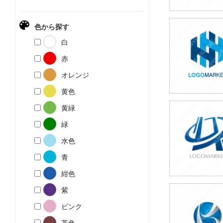
色から探す
59,800円
白
(税込65,780円
赤
オレンジ
黄色
黄緑
49,800円
緑
(税込54,780円
水色
青
紺色
紫
49,800円
ピンク
(税込54,780円
茶色