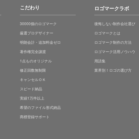
こだわり
ロゴマークラボ
30000個のロゴマーク
後悔しない制作会社選び
厳選プロデザイナー
ロゴマークとは
明朗会計・追加料金ゼロ
ロゴマーク制作の方法
著作権完全譲渡
ロゴマーク活用ノウハウ
1点ものオリジナル
用語集
修正回数無制限
業界別！ロゴの選び方
キャンセルＯＫ
スピード納品
実績1万件以上
希望のファイル形式納品
商標登録サポート