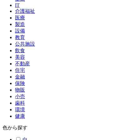
IT
介護福祉
医療
製造
設備
教育
公共施設
飲食
美容
不動産
住宅
金融
保険
物販
小売
歯科
環境
健康
色から探す
白