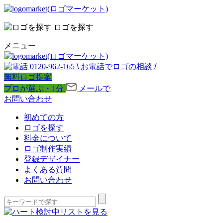
ロゴを探す
メニュー
0120-962-165
\
お電話でロゴの相談
/
無料ロゴ提案
プロが選ぶ・1分
メールで
お問い合わせ
初めての方
ロゴを探す
料金について
ロゴ制作実績
登録デザイナー
よくある質問
お問い合わせ
検討中リストを見る