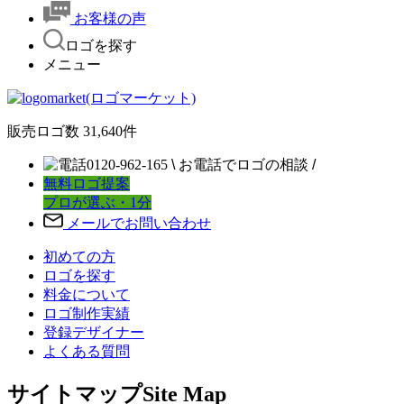
お客様の声
ロゴを探す
メニュー
販売ロゴ数
31,640
件
0120-962-165
\
お電話でロゴの相談
/
無料ロゴ提案
プロが選ぶ・1分
メールでお問い合わせ
初めての方
ロゴを探す
料金について
ロゴ制作実績
登録デザイナー
よくある質問
サイトマップ
Site Map