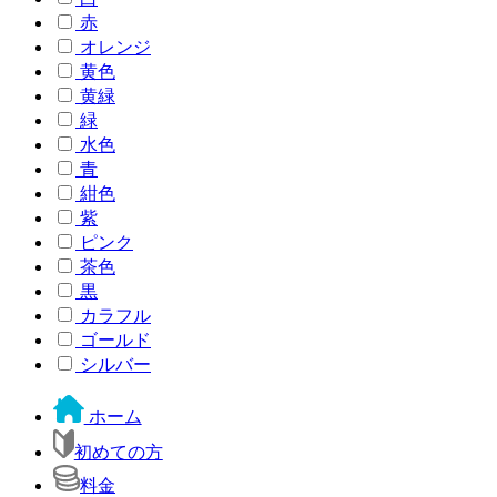
赤
オレンジ
黄色
黄緑
緑
水色
青
紺色
紫
ピンク
茶色
黒
カラフル
ゴールド
シルバー
ホーム
初めての方
料金