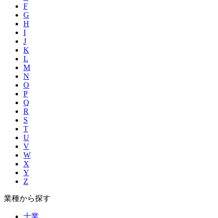
F
G
H
I
J
K
L
M
N
O
P
Q
R
S
T
U
V
W
X
Y
Z
業種から探す
士業