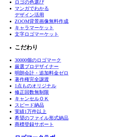
ロゴの色選び
マンガでわかる
デザイン活用
ZOOM背景画像無料作成
キャラマーケット
文字ロゴマーケット
こだわり
30000個のロゴマーク
厳選プロデザイナー
明朗会計・追加料金ゼロ
著作権完全譲渡
1点ものオリジナル
修正回数無制限
キャンセルＯＫ
スピード納品
実績1万件以上
希望のファイル形式納品
商標登録サポート