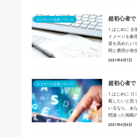
超初心者で
ロゴマーク活用ノウハウ
1.はじめに 
イメージを象
度を高めたい
間と費用が発
2021年4月7日
超初心者で
ロゴマーク活用ノウハウ
1.はじめに 
載したいと思
いるなら、あ
間違った掲載
2021年4月6日