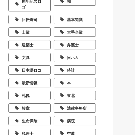
周年記念ロ
和
ゴ
回転寿司
基本知識
士業
大手企業
建築士
弁護士
文具
日ハム
日本語ロゴ
時計
最新情報
本
札幌
東北
校章
法律事務所
生命保険
病院
税理士
空港