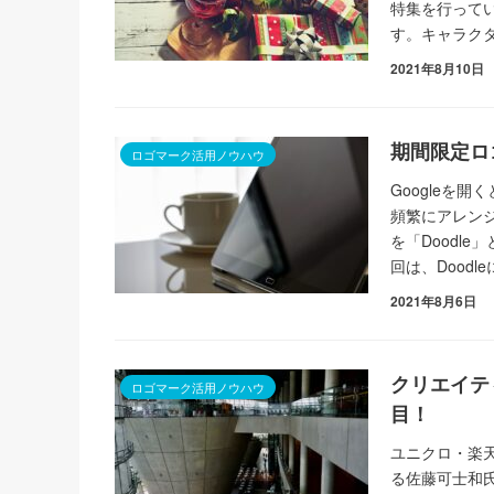
特集を行って
す。キャラク
2021年8月10日
期間限定ロゴ
ロゴマーク活用ノウハウ
Googleを
頻繁にアレン
を「Doodl
回は、Dood
2021年8月6日
クリエイテ
ロゴマーク活用ノウハウ
目！
ユニクロ・楽
る佐藤可士和