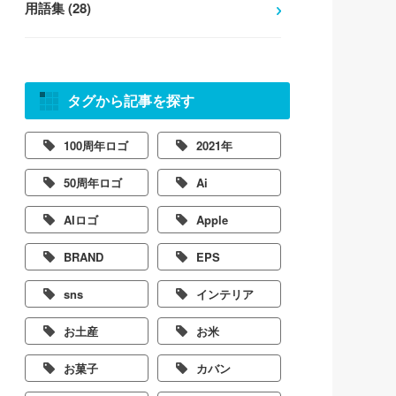
用語集 (28)
タグから記事を探す
100周年ロゴ
2021年
50周年ロゴ
Ai
AIロゴ
Apple
BRAND
EPS
sns
インテリア
お土産
お米
お菓子
カバン