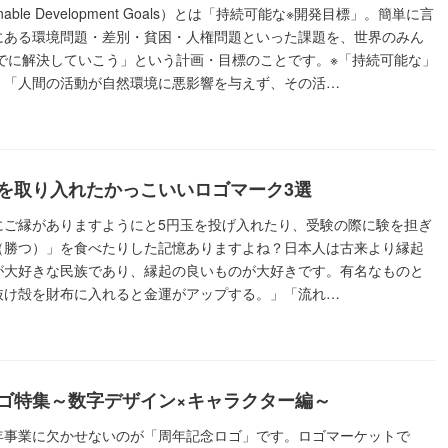
ainable Development Goals）とは「持続可能な※開発目標」。簡単に言
にある環境問題・差別・貧困・人権問題といった課題を、世界のみん
までに解決していこう」という計画・目標のことです。※「持続可能な」
、「人間の活動が自然環境に悪影響を与えず、その活…
を取り入れたかっこいいロゴマーク3選
にご縁がありますようにと5円玉を投げ入れたり、受験の際に験を担ぎ
（勝つ）」を食べたりした記憶ありますよね？日本人は古来より縁起
が大好きな民族であり、縁起の良いものが大好きです。有名なものと
抜け殻を財布に入れると金運がアップする。」「流れ…
ゴ特集～数字デザイン×キャラクター編～
年事業に欠かせないのが「周年記念ロゴ」です。ロゴマーケットで