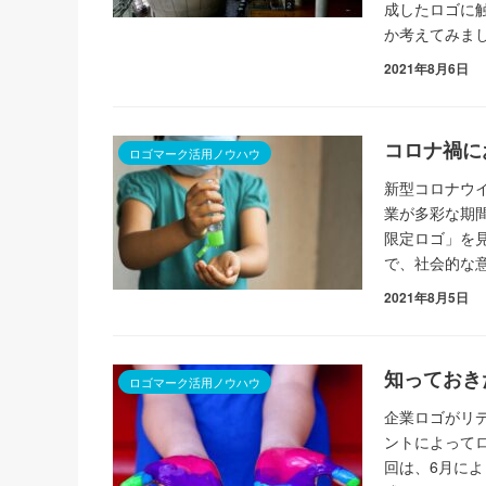
成したロゴに
か考えてみま
2021年8月6日
コロナ禍に
ロゴマーク活用ノウハウ
新型コロナウイ
業が多彩な期
限定ロゴ」を
で、社会的な
2021年8月5日
知っておき
ロゴマーク活用ノウハウ
企業ロゴがリ
ントによって
回は、6月に