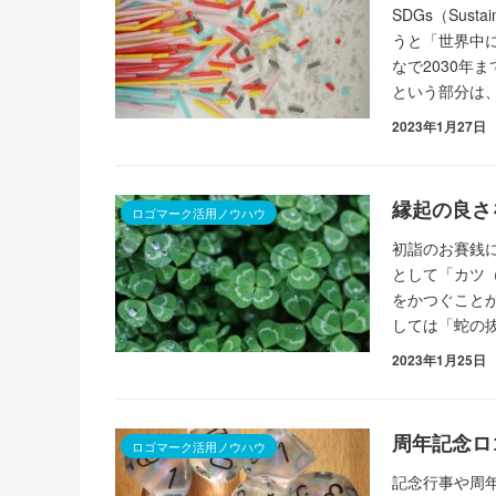
SDGs（Sust
うと「世界中
なで2030年
という部分は
2023年1月27日
縁起の良さ
ロゴマーク活用ノウハウ
初詣のお賽銭
として「カツ
をかつぐこと
しては「蛇の
2023年1月25日
周年記念ロ
ロゴマーク活用ノウハウ
記念行事や周