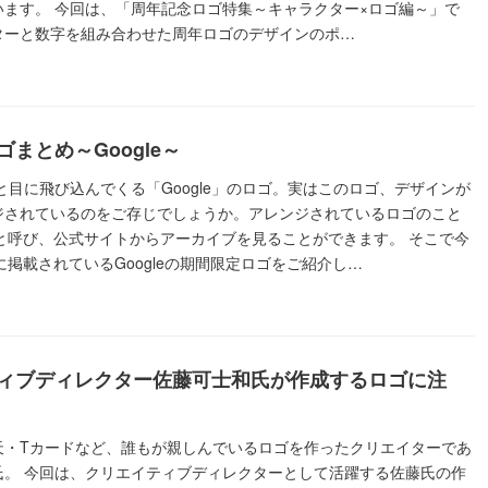
います。 今回は、「周年記念ロゴ特集～キャラクター×ロゴ編～」で
ターと数字を組み合わせた周年ロゴのデザインのポ…
まとめ～Google～
開くと目に飛び込んでくる「Google」のロゴ。実はこのロゴ、デザインが
ジされているのをご存じでしょうか。アレンジされているロゴのこと
e」と呼び、公式サイトからアーカイブを見ることができます。 そこで今
leに掲載されているGoogleの期間限定ロゴをご紹介し…
ィブディレクター佐藤可士和氏が作成するロゴに注
天・Tカードなど、誰もが親しんでいるロゴを作ったクリエイターであ
氏。 今回は、クリエイティブディレクターとして活躍する佐藤氏の作