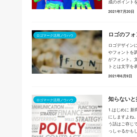
成のポイント
2021年7月20日
ロゴのフォ
ロゴマーク活用ノウハウ
ロゴデザイン
やフォントを
がフォント。
トとは文字を
2021年6月9日
知らないと
ロゴマーク活用ノウハウ
1.はじめに 
にしますよね
う話はご存じ
っしゃるかも