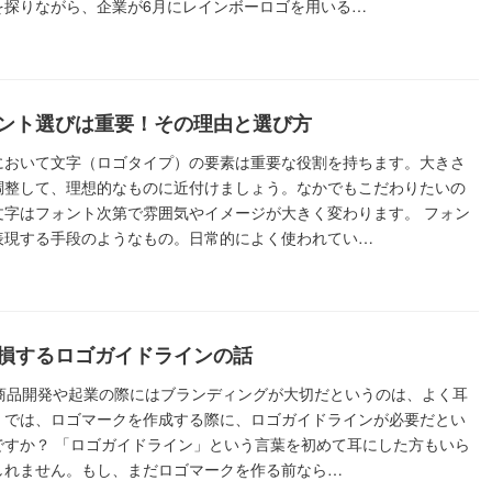
を探りながら、企業が6月にレインボーロゴを用いる…
ント選びは重要！その理由と選び方
において文字（ロゴタイプ）の要素は重要な役割を持ちます。大きさ
調整して、理想的なものに近付けましょう。なかでもこだわりたいの
文字はフォント次第で雰囲気やイメージが大きく変わります。 フォン
表現する手段のようなもの。日常的によく使われてい…
損するロゴガイドラインの話
新商品開発や起業の際にはブランディングが大切だというのは、よく耳
。では、ロゴマークを作成する際に、ロゴガイドラインが必要だとい
ですか？ 「ロゴガイドライン」という言葉を初めて耳にした方もいら
しれません。もし、まだロゴマークを作る前なら…