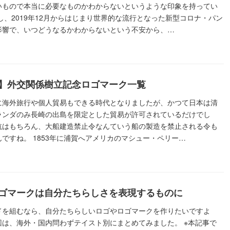
いもので本当に必要なものかわからないというような印象を持ってい
し、2019年12月からはじまり世界的な流行となった新型コロナ・パン
影響で、いつどうなるかわからないという不安から、…
】外交関係樹立記念ロゴマーク一覧
に海外旅行や個人貿易もできる時代となりましたが、かつて日本は清
ランダのみ長崎の出島を限定とした貿易が許可されているだけでし
航はもちろん、大船建造禁止令なんていう船の製造を禁止される令も
ですね。 1853年に浦賀へアメリカのマシュー・ペリー…
ゴマークは自分たちらしさを表現するものに
ドを組むなら、自分たちらしいロゴやロゴマークを作りたいですよ
回は、海外・国内問わずテイスト別にまとめてみました。 ※本記事で