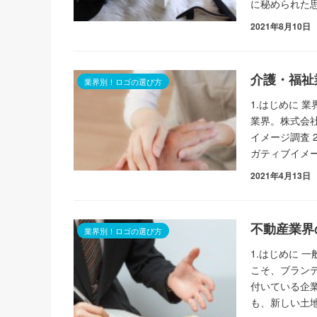
に秘められた
2021年8月10日
介護・福祉
業界別！ロゴの選び方
1.はじめに 
業界。株式会社
イメージ調査 
ガティブイメ
2021年4月13日
不動産業界
業界別！ロゴの選び方
1.はじめに 
こそ、ブラン
付いている企
も、新しい土