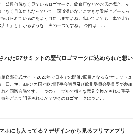
ど、普段何気なく見ているロゴマーク。飲食店などのお店の場合、そ
違いなく目印にもなっていて、国道沿いなどに大きな看板にどーんっ
が掲げられているのをよく目にしますよね。歩いていても、車で走行
お店！」とわかるような工夫の一つですね。 今回は、…
されたG7サミットの歴代ロゴマークに込められた想い
相官邸公式サイト 2023年で日本での開催7回目となるG7サミットは
独、日、伊、加の7カ国と欧州理事会議長及び欧州委員会委員長が参加
される国際会議です。一つのテーブルで様々な意見交換がされる重要
、毎年どこで開催されるか？やそのロゴマークについ…
マホにも入ってる？デザインから見るフリマアプリ