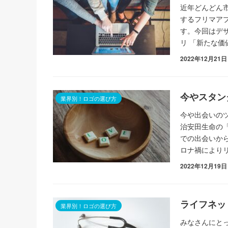
近年どんどん
するフリマア
す。今回はデ
リ 「新たな
2022年12月21日
今やスタン
業界別！ロゴの選び方
今や出会いの
治安田生命の
での出会いから
ロナ禍により
2022年12月19日
ライフネッ
業界別！ロゴの選び方
みなさんにと