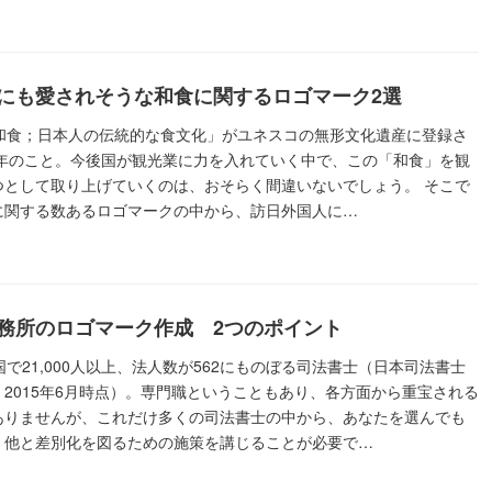
にも愛されそうな和食に関するロゴマーク2選
「和食；日本人の伝統的な食文化」がユネスコの無形文化遺産に登録さ
3年のこと。今後国が観光業に力を入れていく中で、この「和食」を観
つとして取り上げていくのは、おそらく間違いないでしょう。 そこで
に関する数あるロゴマークの中から、訪日外国人に…
務所のロゴマーク作成 2つのポイント
全国で21,000人以上、法人数が562にものぼる司法書士（日本司法書士
2015年6月時点）。専門職ということもあり、各方面から重宝される
ありませんが、これだけ多くの司法書士の中から、あなたを選んでも
、他と差別化を図るための施策を講じることが必要で…