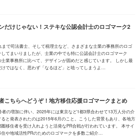
ンだけじゃない！ステキな公認会計士のロゴマーク2
これまで司法書士、そして税理士など、さまざまな士業の事務所のロゴ
介してまいりましたが、士業の中でも特に公認会計士のロゴマーク
の士業事務所に比べて、デザインが固めだと感じています。 しかし最
だけではなく、思わず「なるほど」と唸ってしまうよ…
者こちらへどうぞ！地方移住応援ロゴマークまとめ
高齢者の増加に伴い、2025年には東京など1都3県合わせて13万人分の介
ると発表されたのは2015年6月のこと。こうした背景もあり、各地方
都圏移住者を受け入れようと活発なPR合戦が行われています。 本サイ
移住や地域活性PRのためのロゴマークを多数ご紹介…