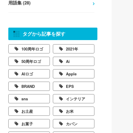
用語集 (28)
タグから記事を探す
100周年ロゴ
2021年
50周年ロゴ
Ai
AIロゴ
Apple
BRAND
EPS
sns
インテリア
お土産
お米
お菓子
カバン