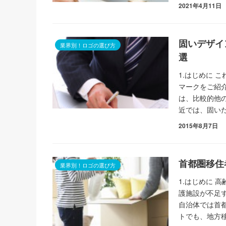
2021年4月11日
固いデザイ
業界別！ロゴの選び方
選
1.はじめに 
マークをご紹
は、比較的他
近では、固い
2015年8月7日
首都圏移住
業界別！ロゴの選び方
1.はじめに 
護施設が不足す
自治体では首
トでも、地方