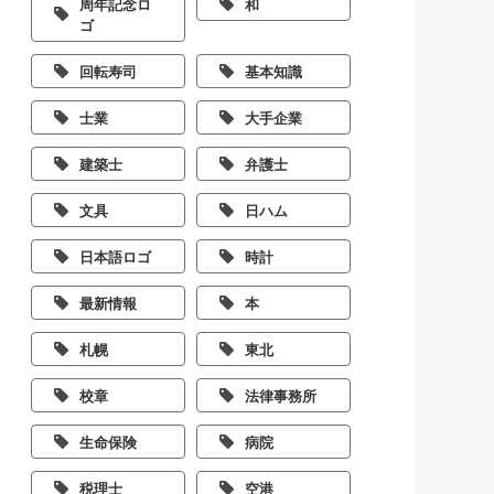
周年記念ロ
和
ゴ
回転寿司
基本知識
士業
大手企業
建築士
弁護士
文具
日ハム
日本語ロゴ
時計
最新情報
本
札幌
東北
校章
法律事務所
生命保険
病院
税理士
空港