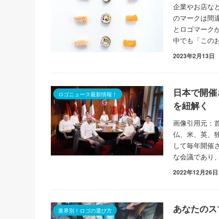
企業やお店な
のマークは間
とロゴマーク
中でも「この
2023年2月13日
日本で開催
ロゴニュース最新情報！
を紐解く
画像引用元：首
仏、米、英、
して毎年開催
な会議であり
2022年12月26日
あなたのス
業界別！ロゴの選び方