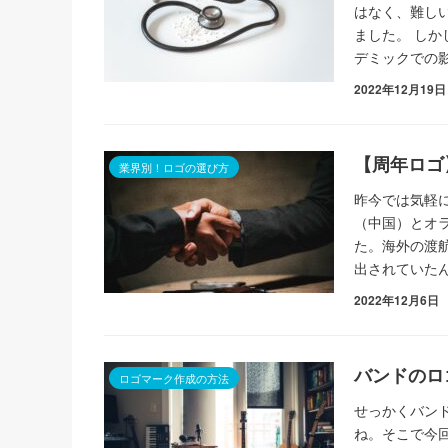
はなく、難し
ました。 しか
デミックでの
2022年12月19日
【周年ロゴ
業界別！ロゴの選び方
昨今では気軽
（中国）とオ
た。海外の渡
出されていたん
2022年12月6日
バンドのロ
ロゴマーク作成の方法
せっかくバン
ね。そこで今