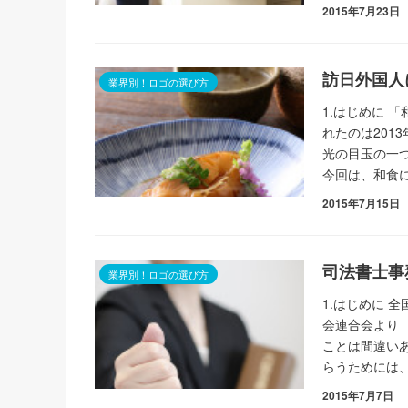
2015年7月23日
訪日外国人
業界別！ロゴの選び方
1.はじめに 
れたのは201
光の目玉の一
今回は、和食
2015年7月15日
司法書士事
業界別！ロゴの選び方
1.はじめに 
会連合会より 
ことは間違い
らうためには
2015年7月7日