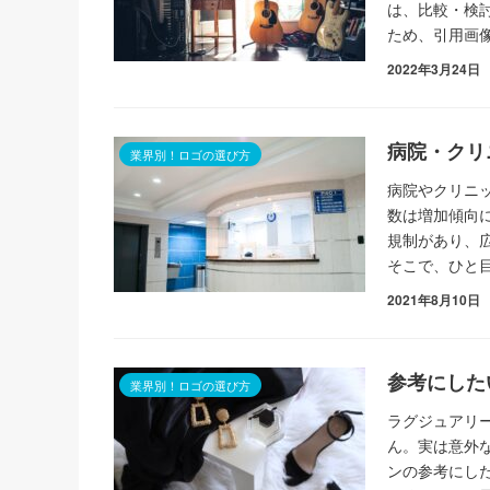
は、比較・検
ため、引用画
2022年3月24日
病院・クリ
業界別！ロゴの選び方
病院やクリニ
数は増加傾向
規制があり、
そこで、ひと
2021年8月10日
参考にした
業界別！ロゴの選び方
ラグジュアリ
ん。実は意外
ンの参考にし