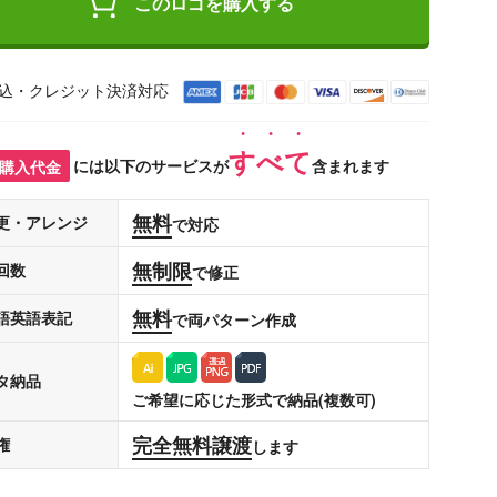
このロゴを購入する
込・クレジット決済対応
すべて
購入代金
には以下のサービスが
含まれます
無料
更・アレンジ
で対応
無制限
回数
で修正
無料
語英語表記
で両パターン作成
タ納品
ご希望に応じた形式で納品(複数可)
完全無料譲渡
権
します