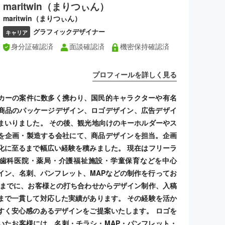
maritwin（まりつぃん）
maritwin（まりつぃん）
グラフィックデザイナー
キャリア
身分証確認済
面談確認済
機密保持確認済
プロフィールを詳しく見る
カーの案件に数多く携わり、国民的キャラクターや有名
商品のパッケージデザイン、ロゴデザイン、広告デザイ
まいりました。 その後、観光地向けのキーホルダーやス
を企画・製造する会社にて、商品デザインを担当。企画
化に至るまで幅広い経験を積みました。 現在はフリーラ
歯科医院・薬局・介護福祉施設・学童保育などを中心
イン、名刺、パンフレット、MAPなどの制作を行ってお
れまでに、お客様との打ち合わせからデザイン制作、入稿
まで一貫して対応した実績があります。 その経験を活か
すく安心感のあるデザインをご提案いたします。 ロゴを
いたお客様には、名刺・チラシ・MAP・パンフレット・