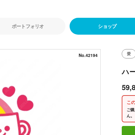
ポートフォリオ
ショップ
愛
No.42194
ハ
59,
こ
ご購
ん。