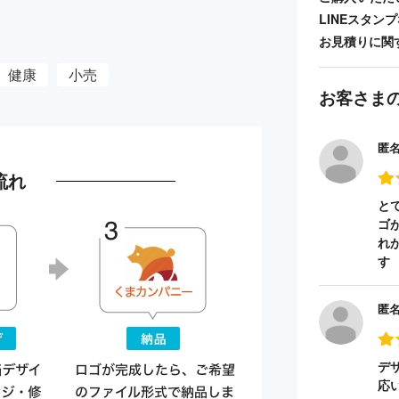
LINEスタ
お見積りに関
健康
小売
お客さま
匿
流れ
と
ゴ
れ
す
匿
デ
応