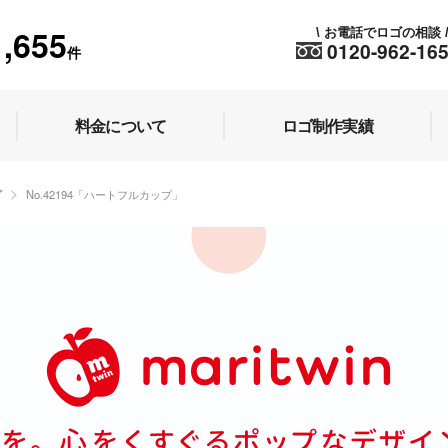
1,655
お電話でロゴの相談
\
0120-962-16
件
料金について
ロゴ制作実績
プ
No.42194「ハートフルカップ」