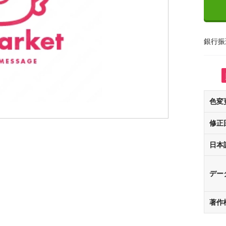
銀行振
色変
修正
日本
デー
著作