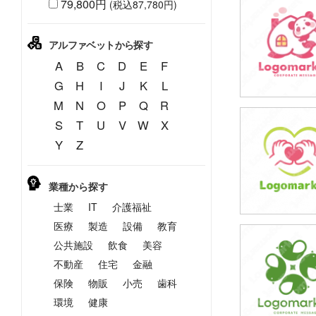
79,800円
(税込87,780円)
69,800円
(税込76,780円
アルファベットから探す
A
B
C
D
E
F
G
H
I
J
K
L
M
N
O
P
Q
R
S
T
U
V
W
X
69,800円
Y
Z
(税込76,780円
業種から探す
士業
IT
介護福祉
医療
製造
設備
教育
公共施設
飲食
美容
69,800円
(税込76,780円
不動産
住宅
金融
保険
物販
小売
歯科
環境
健康