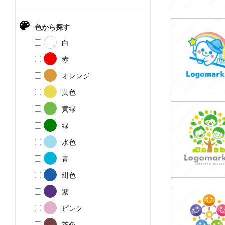
色から探す
49,800円
白
(税込54,780円
赤
オレンジ
黄色
黄緑
69,800円
緑
(税込76,780円
水色
青
紺色
紫
69,800円
ピンク
(税込76,780円
茶色