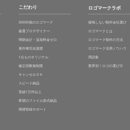
こだわり
ロゴマークラボ
30000個のロゴマーク
後悔しない制作会社選び
厳選プロデザイナー
ロゴマークとは
明朗会計・追加料金ゼロ
ロゴマーク制作の方法
著作権完全譲渡
ロゴマーク活用ノウハウ
1点ものオリジナル
用語集
修正回数無制限
業界別！ロゴの選び方
キャンセルＯＫ
スピード納品
実績1万件以上
希望のファイル形式納品
商標登録サポート