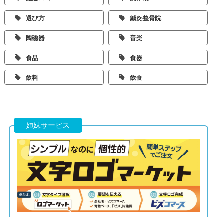
選び方
鍼灸整骨院
陶磁器
音楽
食品
食器
飲料
飲食
姉妹サービス