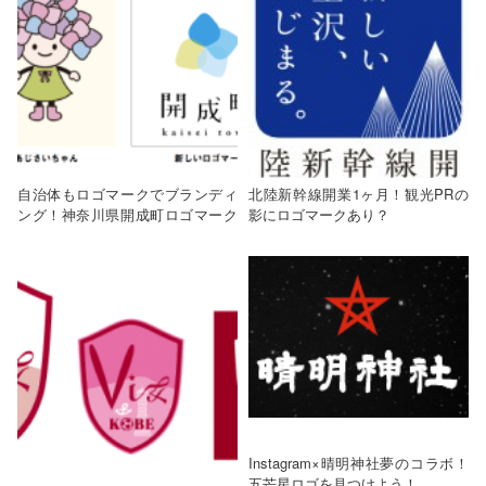
自治体もロゴマークでブランディ
北陸新幹線開業1ヶ月！観光PRの
ング！神奈川県開成町ロゴマーク
影にロゴマークあり？
作成
Instagram×晴明神社夢のコラボ！
五芒星ロゴを見つけよう！