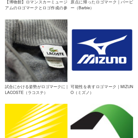
【博物館】ロマンスカーミュージ
原点に帰ったロゴマーク | バービ
アムのロゴマークとロゴ作成の参
ー（Barbie）
考になるポイント
試合にかける姿勢がロゴマークに |
可能性を表すロゴマーク | MIZUN
LACOSTE（ラコステ）
O（ミズノ）