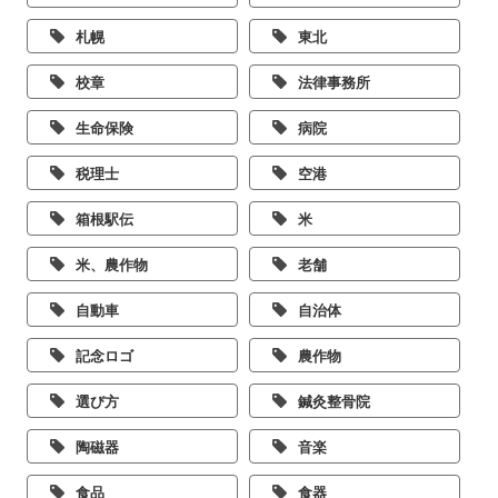
札幌
東北
校章
法律事務所
生命保険
病院
税理士
空港
箱根駅伝
米
米、農作物
老舗
自動車
自治体
記念ロゴ
農作物
選び方
鍼灸整骨院
陶磁器
音楽
食品
食器