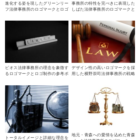
進化する姿を現したグリーンリー
事務所の特性を完ぺきに表現した
フ法律事務所のロゴマークとロゴ
しばた法律事務所のロゴマークと
作成のヒント
ロゴ作成のヒント
ビオス法律事務所の理念を象徴す
デザイン性の高いロゴマークを採
るロゴマークとロゴ制作の参考ポ
用した横野崇司法律事務所の戦略
イント
とロゴ作成のヒント
地元・青森への愛情を込めた青森
トータルイメージと詳細な理念を