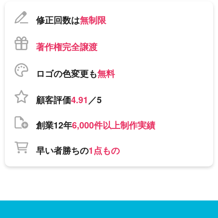
修正回数は
無制限
著作権完全譲渡
ロゴの色変更も
無料
顧客評価
4.91
／5
創業12年
6,000件以上制作実績
早い者勝ちの
1点もの