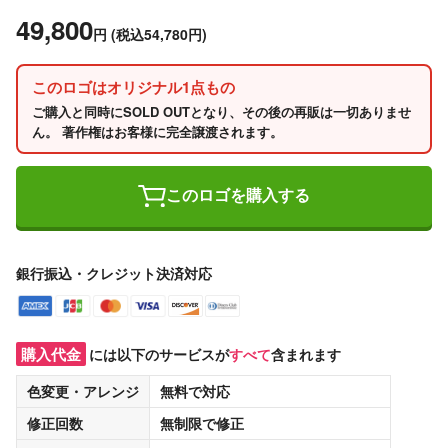
49,800
円
(税込54,780円)
このロゴはオリジナル1点もの
ご購入と同時にSOLD OUTとなり、その後の再販は一切ありませ
ん。 著作権はお客様に完全譲渡されます。
このロゴを購入する
銀行振込・クレジット決済対応
購入代金
には以下のサービスが
すべて
含まれます
色変更・アレンジ
無料
で対応
修正回数
無制限
で修正