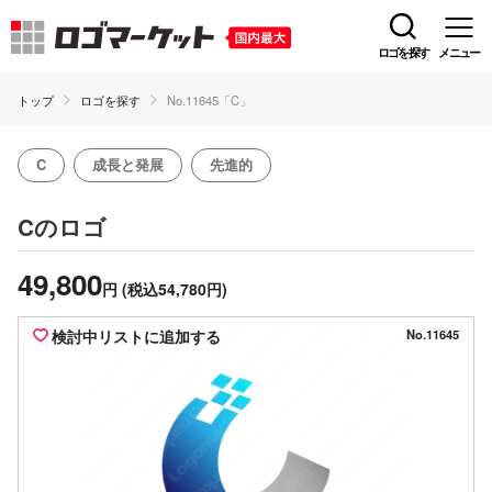
ロゴを探す
メニュー
トップ
ロゴを探す
No.11645「C」
C
成長と発展
先進的
のロゴ
C
49,800
円
(税込54,780円)
検討中リストに追加する
No.11645