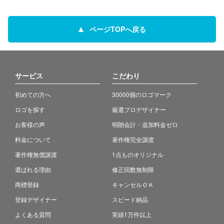
ページTOPへ戻る
サービス
こだわり
初めての方へ
30000個のロゴマーク
ロゴを探す
厳選プロデザイナー
お客様の声
明朗会計・追加料金ゼロ
料金について
著作権完全譲渡
著作権無償譲渡
1点ものオリジナル
選ばれる理由
修正回数無制限
商標登録
キャンセルＯＫ
登録デザイナー
スピード納品
よくある質問
実績1万件以上