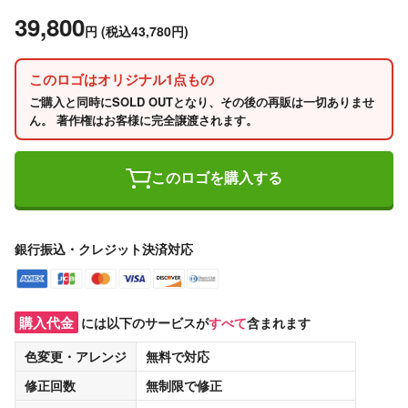
39,800
円
(税込43,780円)
このロゴはオリジナル1点もの
ご購入と同時にSOLD OUTとなり、その後の再販は一切ありませ
ん。 著作権はお客様に完全譲渡されます。
このロゴを購入する
銀行振込・クレジット決済対応
購入代金
には以下のサービスが
すべて
含まれます
色変更・アレンジ
無料
で対応
修正回数
無制限
で修正