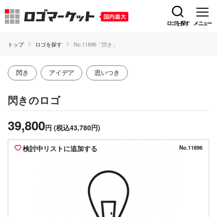
ロゴを探す
メニュー
トップ
ロゴを探す
No.11896「閃き」
閃き
アイデア
思いつき
のロゴ
閃き
39,800
円
(税込43,780円)
検討中リストに追加する
No.11896