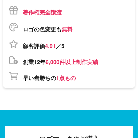
著作権完全譲渡
ロゴの色変更も
無料
顧客評価
4.91
／5
創業12年
6,000件以上制作実績
早い者勝ちの
1点もの