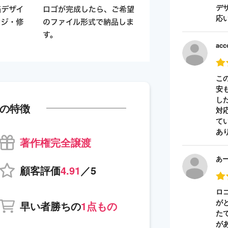
デ
応
acc
こ
安
し
の特徴
対
て
あ
著作権完全譲渡
あ
顧客評価
4.91
／5
ロ
が
早い者勝ちの
1点もの
た
が