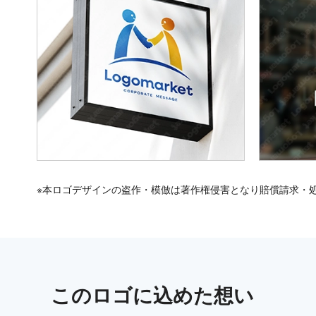
※本ロゴデザインの盗作・模倣は著作権侵害となり賠償請求・
この
ロゴ
に込めた想い