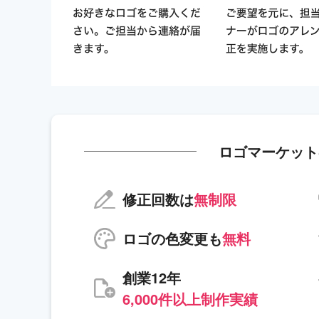
ロゴマーケット
修正回数は
無制限
ロゴの色変更も
無料
創業12年
6,000件以上制作実績