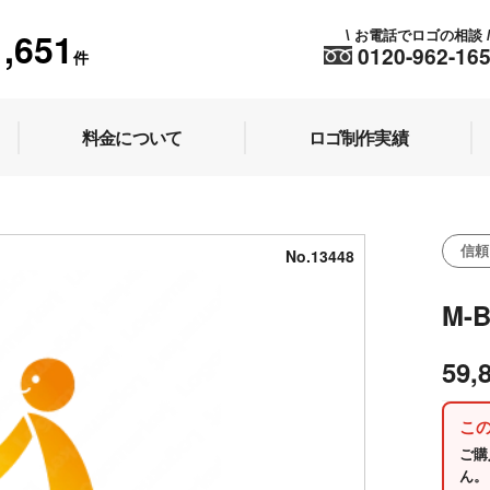
1,651
お電話でロゴの相談
\
0120-962-16
件
料金について
ロゴ制作実績
信頼
No.13448
M-
59,
こ
ご購
ん。