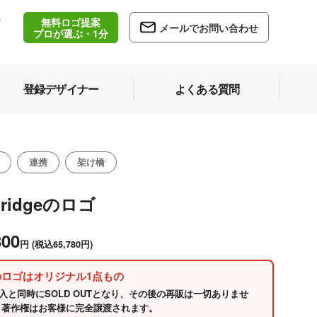
無料ロゴ提案
/
メールでお問い合わせ
5
プロが選ぶ・1分
登録デザイナー
よくある質問
連携
架け橋
Bridgeのロゴ
800
円
(税込65,780円)
のロゴはオリジナル1点もの
入と同時にSOLD OUTとなり、その後の再販は一切ありませ
 著作権はお客様に完全譲渡されます。