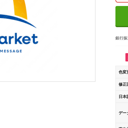
銀行振
色変
修正
日本
デー