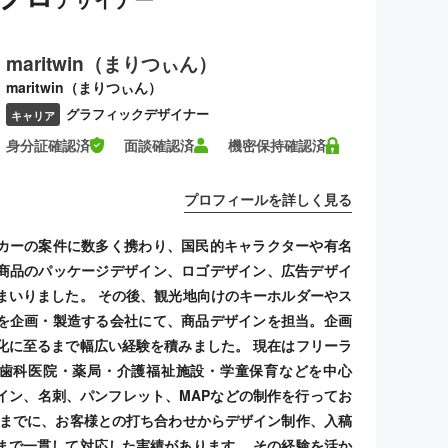
maritwin（まりつぃん）
maritwin（まりつぃん）
グラフィックデザイナー
キャリア
身分証確認済
面談確認済
機密保持確認済
プロフィールを詳しく見る
カーの案件に数多く携わり、国民的キャラクターや有名
商品のパッケージデザイン、ロゴデザイン、広告デザイ
まいりました。 その後、観光地向けのキーホルダーやス
を企画・製造する会社にて、商品デザインを担当。企画
化に至るまで幅広い経験を積みました。 現在はフリーラ
歯科医院・薬局・介護福祉施設・学童保育などを中心
イン、名刺、パンフレット、MAPなどの制作を行ってお
れまでに、お客様との打ち合わせからデザイン制作、入稿
まで一貫して対応した実績があります。 その経験を活か