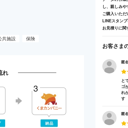
し、親しみや
ご購入いただ
LINEスタ
お見積りに関
公共施設
保険
お客さま
匿
流れ
と
ゴ
れ
す
匿