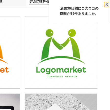
完全無料譲渡
権
します
X
過去30日間にこのロゴの
閲覧が39件ありました。