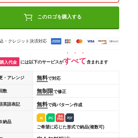
このロゴを購入する
込・クレジット決済対応
すべて
購入代金
には以下のサービスが
含まれます
無料
更・アレンジ
で対応
無制限
回数
で修正
無料
語英語表記
で両パターン作成
タ納品
ご希望に応じた形式で納品(複数可)