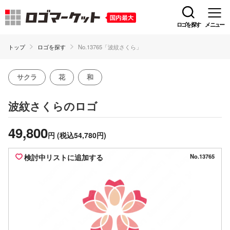
ロゴを探す
メニュー
トップ
ロゴを探す
No.13765「波紋さくら」
サクラ
花
和
のロゴ
波紋さくら
49,800
円
(税込54,780円)
検討中リストに追加する
No.13765