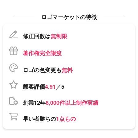
ロゴマーケットの特徴
修正回数は
無制限
著作権完全譲渡
ロゴの色変更も
無料
顧客評価
4.91
／5
創業12年
6,000件以上制作実績
早い者勝ちの
1点もの