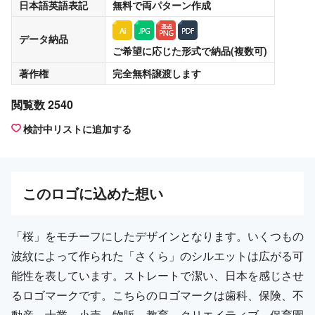
日本語英語表記
無料
で両パターン作成
データ納品
ご希望に応じた形式で納品(複数可)
著作権
完全無料譲渡
します
閲覧数 2540
検討中リストに追加する
この
ロゴ
に込めた想い
「桜」をモチーフにしたデザインとなります。いくつもの
波紋によって作られた「さくら」のシルエットは広がる可
能性を表しています。ストレートで潔い、日本を感じさせ
るロゴマークです。こちらのロゴマークは歯科、保険、不
動産、士業、小売、物販、教育、クリエイティブ、保育園