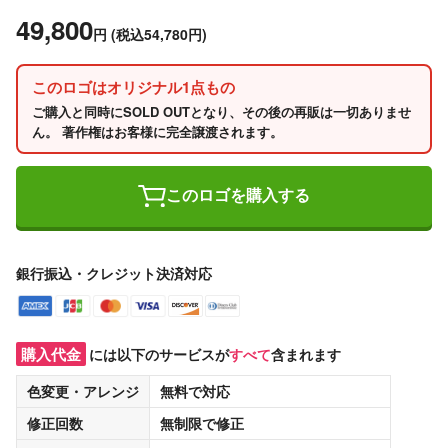
49,800
円
(税込54,780円)
このロゴはオリジナル1点もの
ご購入と同時にSOLD OUTとなり、その後の再販は一切ありませ
ん。 著作権はお客様に完全譲渡されます。
このロゴを購入する
銀行振込・クレジット決済対応
購入代金
には以下のサービスが
すべて
含まれます
色変更・アレンジ
無料
で対応
修正回数
無制限
で修正