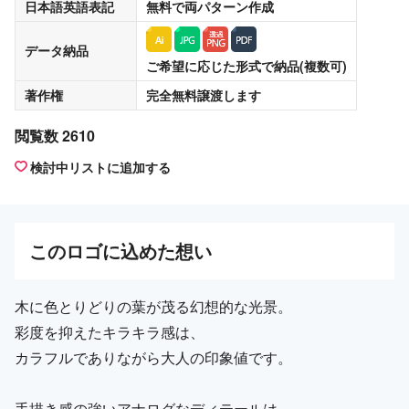
日本語英語表記
無料
で両パターン作成
データ納品
ご希望に応じた形式で納品(複数可)
著作権
完全無料譲渡
します
閲覧数 2610
検討中リストに追加する
この
ロゴ
に込めた想い
木に色とりどりの葉が茂る幻想的な光景。
彩度を抑えたキラキラ感は、
カラフルでありながら大人の印象値です。
手描き感の強いアナログなディテールは、