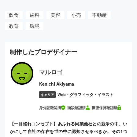
飲食
歯科
美容
小売
不動産
教育
環境
制作した
プロ
デザイナー
マルロゴ
Kenichi Akiyama
Web・グラフィック・イラスト
キャリア
身分証確認済
面談確認済
機密保持確認済
【一目惚れコンセプト】あふれる同業他社との競争の中、い
かにして自社の存在を世の中に認知させるべきか。その1つ