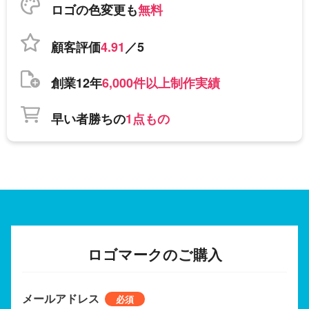
ロゴの色変更も
無料
顧客評価
4.91
／5
創業12年
6,000件以上制作実績
早い者勝ちの
1点もの
ロゴマークのご購入
メールアドレス