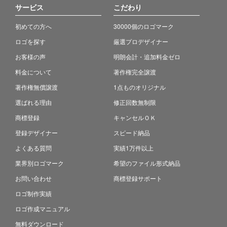
サービス
こだわり
初めての方へ
30000個のロゴマーク
ロゴを探す
厳選プロデザイナー
お客様の声
明朗会計・追加料金ゼロ
料金について
著作権完全譲渡
著作権無償譲渡
1点ものオリジナル
選ばれる理由
修正回数無制限
商標登録
キャンセルＯＫ
登録デザイナー
スピード納品
よくある質問
実績1万件以上
業界別ロゴマーク
希望のファイル形式納品
お問い合わせ
商標登録サポート
ロゴ制作実績
ロゴ作成マニュアル
無料ダウンロード