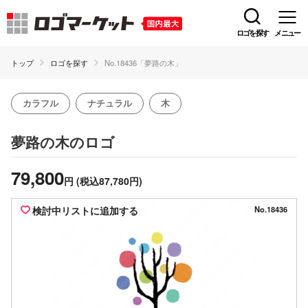
ロゴを探す
メニュー
トップ
ロゴを探す
No.18436「夢路の木」
カラフル
ナチュラル
木
のロゴ
夢路の木
79,800
円
(税込87,780円)
検討中リストに追加する
No.18436