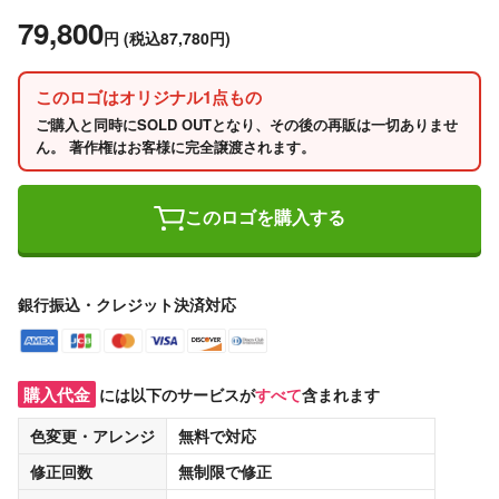
79,800
円
(税込87,780円)
このロゴはオリジナル1点もの
ご購入と同時にSOLD OUTとなり、その後の再販は一切ありませ
ん。 著作権はお客様に完全譲渡されます。
このロゴを購入する
銀行振込・クレジット決済対応
購入代金
には以下のサービスが
すべて
含まれます
色変更・アレンジ
無料
で対応
修正回数
無制限
で修正