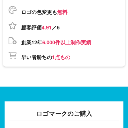
ロゴの色変更も
無料
顧客評価
4.91
／5
創業12年
6,000件以上制作実績
早い者勝ちの
1点もの
ロゴマークのご購入