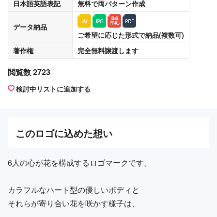
日本語英語表記
無料
で両パターン作成
データ納品
ご希望に応じた形式で納品(複数可)
著作権
完全無料譲渡
します
閲覧数 2723
検討中リストに追加する
この
ロゴ
に込めた想い
6人の心が花を構成するロゴマークです。
カラフルなハート型の優しいボディと
それらが寄り合い花を咲かす様子は、