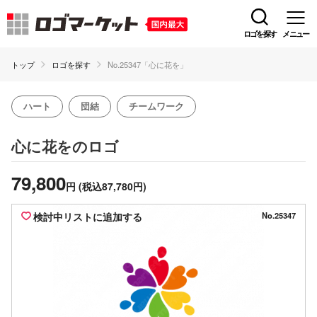
ロゴを探す
メニュー
トップ
ロゴを探す
No.25347「心に花を」
ハート
団結
チームワーク
のロゴ
心に花を
79,800
円
(税込87,780円)
検討中リストに追加する
No.25347