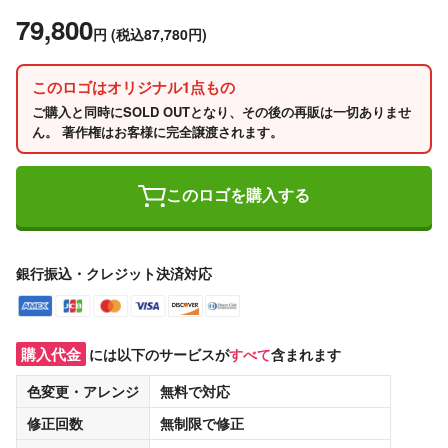
79,800
円
(税込87,780円)
このロゴはオリジナル1点もの
ご購入と同時にSOLD OUTとなり、その後の再販は一切ありませ
ん。 著作権はお客様に完全譲渡されます。
このロゴを購入する
銀行振込・クレジット決済対応
購入代金
には以下のサービスが
すべて
含まれます
色変更・アレンジ
無料
で対応
修正回数
無制限
で修正