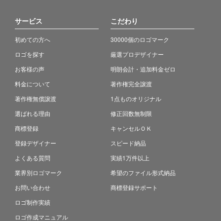
サービス
こだわり
初めての方へ
30000個のロゴマーク
ロゴを探す
厳選プロデザイナー
お客様の声
明朗会計・追加料金ゼロ
料金について
著作権完全譲渡
著作権無償譲渡
1点ものオリジナル
選ばれる理由
修正回数無制限
商標登録
キャンセルＯＫ
登録デザイナー
スピード納品
よくある質問
実績1万件以上
業界別ロゴマーク
希望のファイル形式納品
お問い合わせ
商標登録サポート
ロゴ制作実績
ロゴ作成マニュアル