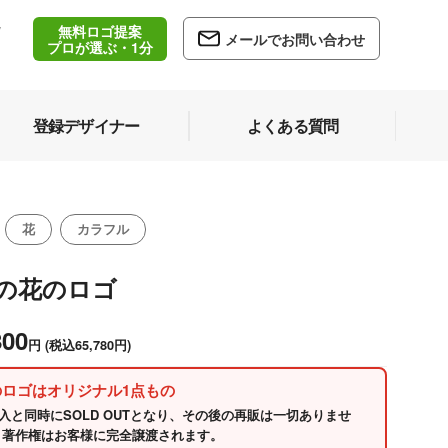
無料ロゴ提案
/
メールでお問い合わせ
5
プロが選ぶ・1分
登録デザイナー
よくある質問
花
カラフル
色の花のロゴ
800
円
(税込65,780円)
のロゴはオリジナル1点もの
入と同時にSOLD OUTとなり、その後の再販は一切ありませ
 著作権はお客様に完全譲渡されます。