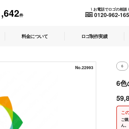
1,642
お電話でロゴの相談
\
0120-962-16
件
料金について
ロゴ制作実績
6
No.22993
6
59,
こ
ご購
ん。