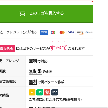
このロゴを購入する
込・クレジット決済対応
すべて
購入代金
には以下のサービスが
含まれます
無料
更・アレンジ
で対応
無制限
回数
で修正
無料
語英語表記
で両パターン作成
タ納品
ご希望に応じた形式で納品(複数可)