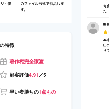
何
た
匿
本
の特徴
山
り
著作権完全譲渡
顧客評価
4.91
／5
早い者勝ちの
1点もの