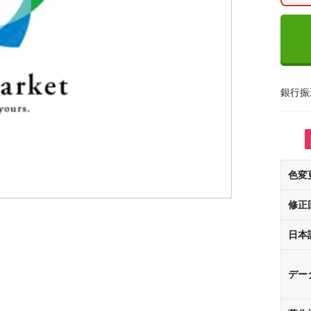
銀行振
色変
修正
日本
デー