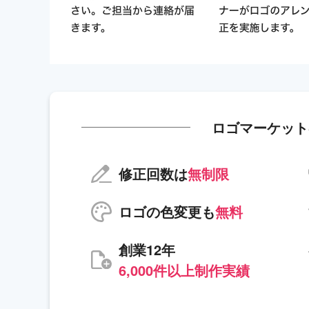
ロゴマーケット
修正回数は
無制限
ロゴの色変更も
無料
創業12年
6,000件以上制作実績