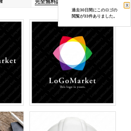
完全無料譲渡
権
します
X
過去30日間にこのロゴの
閲覧が33件ありました。