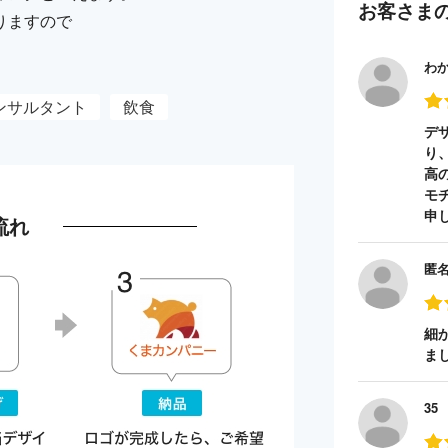
お客さま
りますので
わ
ンサルタント
飲食
デ
り
高
モ
申
流れ
匿
細
ま
35