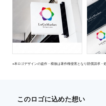
※本ロゴデザインの盗作・模倣は著作権侵害となり賠償請求・
この
ロゴ
に込めた想い