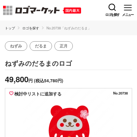
ロゴを探す
メニュー
トップ
ロゴを探す
No.20738「ねずみのだるま」
ねずみ
だるま
正月
のロゴ
ねずみのだるま
49,800
円
(税込54,780円)
検討中リストに追加する
No.20738