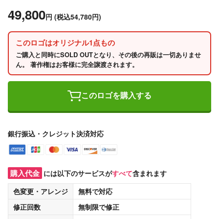
49,800
円
(税込54,780円)
このロゴはオリジナル1点もの
ご購入と同時にSOLD OUTとなり、その後の再販は一切ありませ
ん。 著作権はお客様に完全譲渡されます。
このロゴを購入する
銀行振込・クレジット決済対応
購入代金
には以下のサービスが
すべて
含まれます
色変更・アレンジ
無料
で対応
修正回数
無制限
で修正