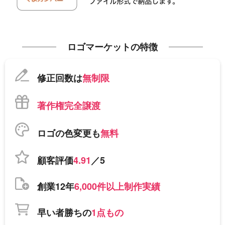
ロゴマーケットの特徴
修正回数は
無制限
著作権完全譲渡
ロゴの色変更も
無料
顧客評価
4.91
／5
創業12年
6,000件以上制作実績
早い者勝ちの
1点もの