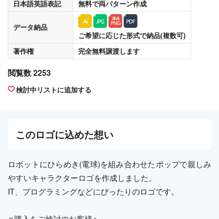
日本語英語表記
無料
で両パターン作成
データ納品
ご希望に応じた形式で納品(複数可)
著作権
完全無料譲渡
します
閲覧数 2253
検討中リストに追加する
この
ロゴ
に込めた想い
ロボットにひらめき(電球)を組み合わせたポップで親しみ
やすいキャラクターロゴを作成しました。
IT、プログラミングなどにぴったりのロゴです。
⚪︎購入をご検討のお客様へ