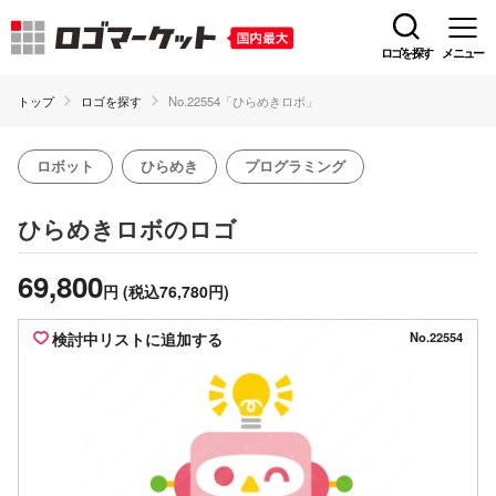
ロゴを探す
メニュー
トップ
ロゴを探す
No.22554「ひらめきロボ」
ロボット
ひらめき
プログラミング
のロゴ
ひらめきロボ
69,800
円
(税込76,780円)
検討中リストに追加する
No.22554