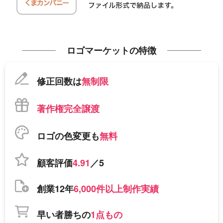
ロゴマーケットの特徴
修正回数は
無制限
著作権完全譲渡
ロゴの色変更も
無料
顧客評価
4.91
／5
創業12年
6,000件以上制作実績
早い者勝ちの
1点もの