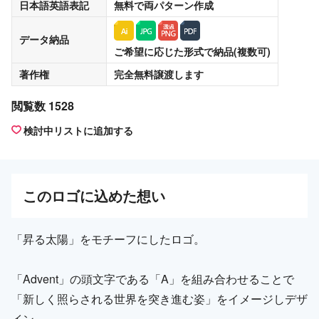
日本語英語表記
無料
で両パターン作成
データ納品
ご希望に応じた形式で納品(複数可)
著作権
完全無料譲渡
します
閲覧数 1528
検討中リストに追加する
この
ロゴ
に込めた想い
「昇る太陽」をモチーフにしたロゴ。
「Advent」の頭文字である「A」を組み合わせることで
「新しく照らされる世界を突き進む姿」をイメージしデザ
イン。