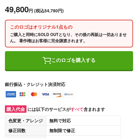
49,800
円
(税込54,780円)
このロゴはオリジナル1点もの
ご購入と同時にSOLD OUTとなり、その後の再販は一切ありませ
ん。 著作権はお客様に完全譲渡されます。
このロゴを購入する
銀行振込・クレジット決済対応
購入代金
には以下のサービスが
すべて
含まれます
色変更・アレンジ
無料
で対応
修正回数
無制限
で修正