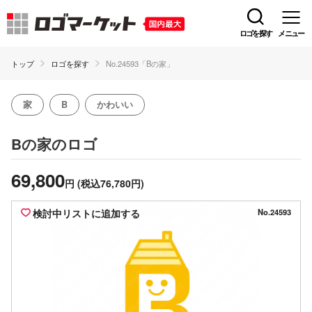
ロゴを探す
メニュー
トップ
ロゴを探す
No.24593「Bの家」
家
B
かわいい
のロゴ
Bの家
69,800
円
(税込76,780円)
検討中リストに追加する
No.24593