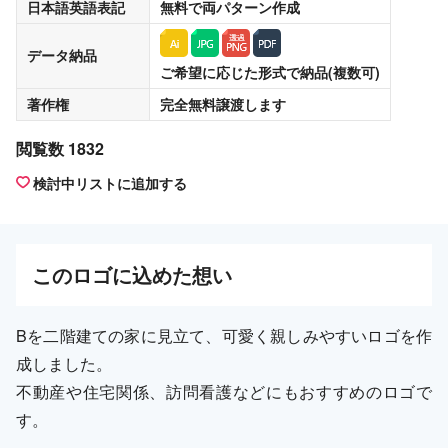
日本語英語表記
無料
で両パターン作成
データ納品
ご希望に応じた形式で納品(複数可)
著作権
完全無料譲渡
します
閲覧数 1832
検討中リストに追加する
この
ロゴ
に込めた想い
Bを二階建ての家に見立て、可愛く親しみやすいロゴを作
成しました。
不動産や住宅関係、訪問看護などにもおすすめのロゴで
す。