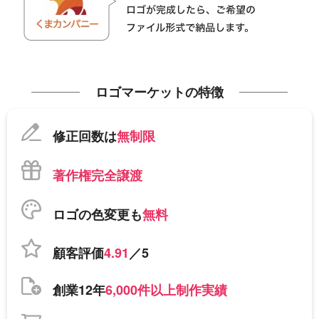
ロゴマーケットの特徴
修正回数は
無制限
著作権完全譲渡
ロゴの色変更も
無料
顧客評価
4.91
／5
創業12年
6,000件以上制作実績