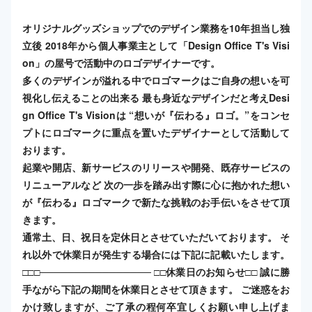
オリジナルグッズショップでのデザイン業務を10年担当し独
立後 2018年から個人事業主として「Design Office T's Visi
on」の屋号で活動中のロゴデザイナーです。
多くのデザインが溢れる中でロゴマークはご自身の想いを可
視化し伝えることの出来る 最も身近なデザインだと考えDesi
gn Office T's Visionは “想いが『伝わる』ロゴ。”​ をコンセ
プトにロゴマークに重点を置いたデザイナーとして活動して
おります。
起業や開店、新サービスのリリースや開発、既存サービスの
リニューアルなど 次の一歩を踏み出す際に心に抱かれた想い
が『伝わる』ロゴマークで新たな挑戦のお手伝いをさせて頂
きます。
通常土、日、祝日を定休日とさせていただいております。 そ
れ以外で休業日が発生する場合には下記に記載いたします。
□□□──────────────── □□休業日のお知らせ□□ 誠に勝
手ながら下記の期間を休業日とさせて頂きます。 ご迷惑をお
かけ致しますが、ご了承の程何卒宜しくお願い申し上げま