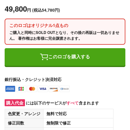
49,800
円
(税込54,780円)
このロゴはオリジナル1点もの
ご購入と同時にSOLD OUTとなり、その後の再販は一切ありませ
ん。 著作権はお客様に完全譲渡されます。
このロゴを購入する
銀行振込・クレジット決済対応
購入代金
には以下のサービスが
すべて
含まれます
色変更・アレンジ
無料
で対応
修正回数
無制限
で修正