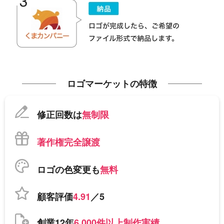
ロゴマーケットの特徴
修正回数は
無制限
著作権完全譲渡
ロゴの色変更も
無料
顧客評価
4.91
／5
創業12年
6,000件以上制作実績