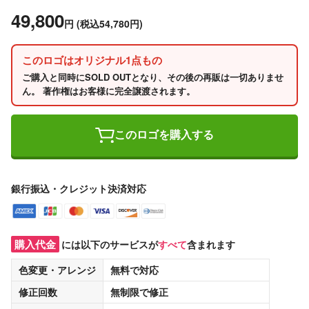
49,800
円
(税込54,780円)
このロゴはオリジナル1点もの
ご購入と同時にSOLD OUTとなり、その後の再販は一切ありませ
ん。 著作権はお客様に完全譲渡されます。
このロゴを購入する
銀行振込・クレジット決済対応
購入代金
には以下のサービスが
すべて
含まれます
色変更・アレンジ
無料
で対応
修正回数
無制限
で修正