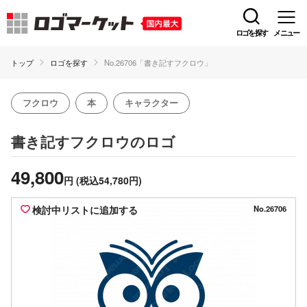
ロゴを探す
メニュー
トップ
ロゴを探す
No.26706「書き記すフクロウ」
フクロウ
本
キャラクター
のロゴ
書き記すフクロウ
49,800
円
(税込54,780円)
検討中リストに追加する
No.26706