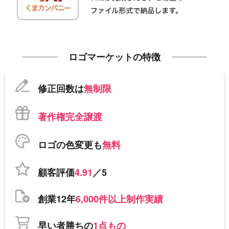
ロゴマーケットの特徴
修正回数は
無制限
著作権完全譲渡
ロゴの色変更も
無料
顧客評価
4.91
／5
創業12年
6,000件以上制作実績
早い者勝ちの
1点もの