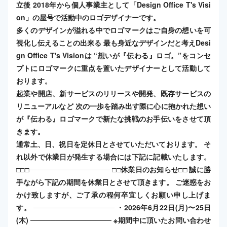
立後 2018年から個人事業主として「Design Office T's Visi
on」の屋号で活動中のロゴデザイナーです。
多くのデザインが溢れる中でロゴマークはご自身の想いを可
視化し伝えることの出来る 最も身近なデザインだと考えDesi
gn Office T's Visionは “想いが『伝わる』ロゴ。”​ をコンセ
プトにロゴマークに重点を置いたデザイナーとして活動して
おります。
起業や開店、新サービスのリリースや開発、既存サービスの
リニューアルなど 次の一歩を踏み出す際に心に抱かれた想い
が『伝わる』ロゴマークで新たな挑戦のお手伝いをさせて頂
きます。
通常土、日、祝日を定休日とさせていただいております。 そ
れ以外で休業日が発生する場合には下記に記載いたします。
□□□──────────────── □□休業日のお知らせ□□ 誠に勝
手ながら下記の期間を休業日とさせて頂きます。 ご迷惑をお
かけ致しますが、ご了承の程何卒宜しくお願い申し上げま
す。 ──────────────── ・2026年6月22日(月)〜25日
(木) ──────────────── ※期間中に頂いたお問い合わせ