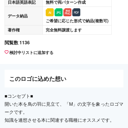
日本語英語表記
無料
で両パターン作成
データ納品
ご希望に応じた形式で納品(複数可)
著作権
完全無料譲渡
します
閲覧数 1136
検討中リストに追加する
この
ロゴ
に込めた想い
■コンセプト■
開いた本を鳥の羽に見立て、「M」の文字を象ったロゴマ
ークです。
知識を連想させる本に関連する職種にオススメです。