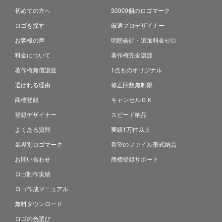
初めての方へ
30000個のロゴマーク
ロゴを探す
厳選プロデザイナー
お客様の声
明朗会計・追加料金ゼロ
料金について
著作権完全譲渡
著作権無償譲渡
1点ものオリジナル
選ばれる理由
修正回数無制限
商標登録
キャンセルＯＫ
登録デザイナー
スピード納品
よくある質問
実績1万件以上
業界別ロゴマーク
希望のファイル形式納品
お問い合わせ
商標登録サポート
ロゴ制作実績
ロゴ作成マニュアル
無料ダウンロード
ロゴの色選び