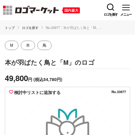
ロゴを探す
メニュー
トップ
ロゴを探す
No.33977「本が羽ばたく鳥と「M」」
M
本
鳥
のロゴ
本が羽ばたく鳥と「M」
49,800
円
(税込54,780円)
検討中リストに追加する
No.33977