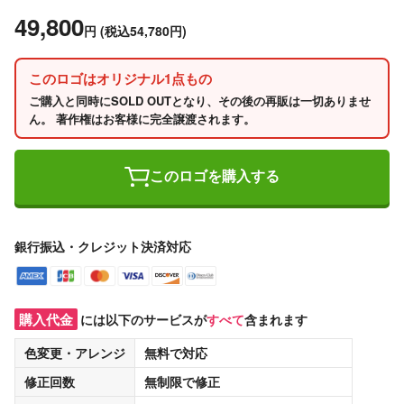
49,800
円
(税込54,780円)
このロゴはオリジナル1点もの
ご購入と同時にSOLD OUTとなり、その後の再販は一切ありませ
ん。 著作権はお客様に完全譲渡されます。
このロゴを購入する
銀行振込・クレジット決済対応
購入代金
には以下のサービスが
すべて
含まれます
色変更・アレンジ
無料
で対応
修正回数
無制限
で修正